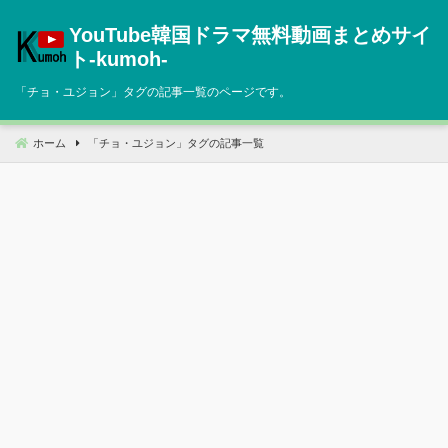
コ
YouTube韓国ドラマ無料動画まとめサイ
ン
テ
ト‐kumoh‐
ン
「
チョ・ユジョン
」タグの記事一覧のページです。
ツ
へ
移
ホーム
「
チョ・ユジョン
」タグの記事一覧
動