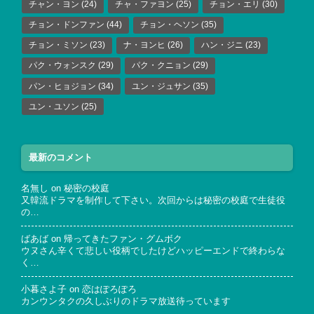
チャン・ヨン
(24)
チャ・ファヨン
(25)
チョン・エリ
(30)
チョン・ドンファン
(44)
チョン・ヘソン
(35)
チョン・ミソン
(23)
ナ・ヨンヒ
(26)
ハン・ジニ
(23)
パク・ウォンスク
(29)
パク・クニョン
(29)
パン・ヒョジョン
(34)
ユン・ジュサン
(35)
ユン・ユソン
(25)
最新のコメント
名無し
on
秘密の校庭
又韓流ドラマを制作して下さい。次回からは秘密の校庭で生徒役
の…
ばあば
on
帰ってきたファン・グムボク
ウヌさん辛くて悲しい役柄でしたけどハッピーエンドで終わらな
く…
小暮さよ子
on
恋はぽろぽろ
カンウンタクの久しぶりのドラマ放送待っています