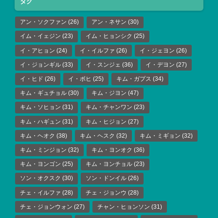
タグ
アン・ソクファン
(26)
アン・ネサン
(30)
イム・イェジン
(23)
イム・ヒョンシク
(25)
イ・アヒョン
(24)
イ・イルファ
(26)
イ・ジェヨン
(26)
イ・ジョンギル
(33)
イ・スンジェ
(36)
イ・デヨン
(27)
イ・ヒド
(26)
イ・ボヒ
(25)
キム・ガプス
(34)
キム・ギュチョル
(30)
キム・ジヨン
(47)
キム・ソヒョン
(31)
キム・チャンワン
(23)
キム・ハギュン
(31)
キム・ヒジョン
(27)
キム・ヘオク
(38)
キム・ヘスク
(32)
キム・ミギョン
(32)
キム・ミンジョン
(32)
キム・ヨンオク
(36)
キム・ヨンゴン
(25)
キム・ヨンチョル
(23)
ソン・オクスク
(30)
ソン・ドンイル
(26)
チェ・イルファ
(28)
チェ・ジョンウ
(28)
チェ・ジョンウォン
(27)
チャン・ヒョンソン
(31)