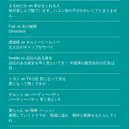
まるめだか
on
幸せをくれる人
毎日楽しんで観ています。ハユン役の子がかわいくてたまりませ
ん…
Fujii
on
女の秘密
Omoshiroi
磨雄様
on
キルミーヒールミー
主人公のギャップがヤバイ
freddie
on
品位のある彼女
品位のある彼女を早く見たいです！ 中国系の販売会社の広告は
目…
ミヨン
on
TV小説 星になって光る
星になって輝くですが…
ナルシャ
on
バーディーバディ
バーディーバディ 早く見たい❗
愛ちゃん
on
海神（ヘシン）
展開していくドラマが、情感に溢れ 期待と刺激をもたらしてく
れ…