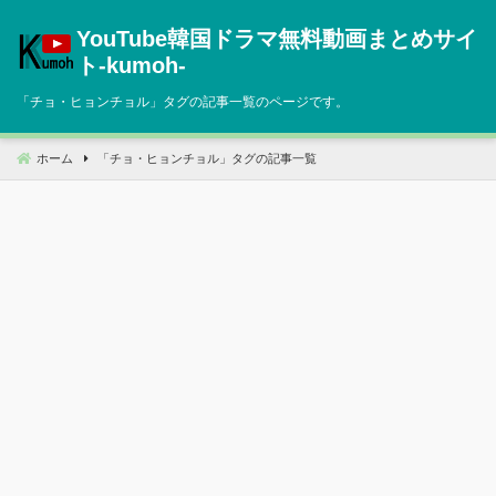
コ
YouTube韓国ドラマ無料動画まとめサイ
ン
テ
ト‐kumoh‐
ン
「
チョ・ヒョンチョル
」タグの記事一覧のページです。
ツ
へ
移
ホーム
「
チョ・ヒョンチョル
」タグの記事一覧
動