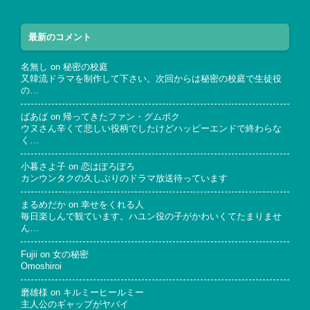
最新のコメント
名無し
on
秘密の校庭
又韓流ドラマを制作して下さい。次回からは秘密の校庭で生徒役
の…
ばあば
on
帰ってきたファン・グムボク
ウヌさん辛くて悲しい役柄でしたけどハッピーエンドで終わらな
く…
小暮さよ子
on
恋はぽろぽろ
カンウンタクの久しぶりのドラマ放送待っています
まるめだか
on
幸せをくれる人
毎日楽しんで観ています。ハユン役の子がかわいくてたまりませ
ん…
Fujii
on
女の秘密
Omoshiroi
磨雄様
on
キルミーヒールミー
主人公のギャップがヤバイ