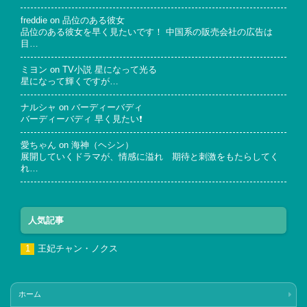
freddie
on
品位のある彼女
品位のある彼女を早く見たいです！ 中国系の販売会社の広告は
目…
ミヨン
on
TV小説 星になって光る
星になって輝くですが…
ナルシャ
on
バーディーバディ
バーディーバディ 早く見たい❗
愛ちゃん
on
海神（ヘシン）
展開していくドラマが、情感に溢れ 期待と刺激をもたらしてく
れ…
人気記事
王妃チャン・ノクス
ホーム