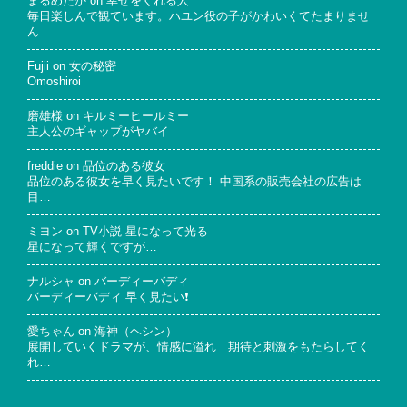
まるめだか
on
幸せをくれる人
毎日楽しんで観ています。ハユン役の子がかわいくてたまりませ
ん…
Fujii
on
女の秘密
Omoshiroi
磨雄様
on
キルミーヒールミー
主人公のギャップがヤバイ
freddie
on
品位のある彼女
品位のある彼女を早く見たいです！ 中国系の販売会社の広告は
目…
ミヨン
on
TV小説 星になって光る
星になって輝くですが…
ナルシャ
on
バーディーバディ
バーディーバディ 早く見たい❗
愛ちゃん
on
海神（ヘシン）
展開していくドラマが、情感に溢れ 期待と刺激をもたらしてく
れ…