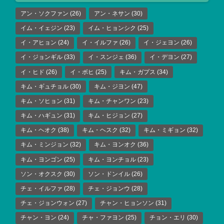
アン・ソクファン
(26)
アン・ネサン
(30)
イム・イェジン
(23)
イム・ヒョンシク
(25)
イ・アヒョン
(24)
イ・イルファ
(26)
イ・ジェヨン
(26)
イ・ジョンギル
(33)
イ・スンジェ
(36)
イ・デヨン
(27)
イ・ヒド
(26)
イ・ボヒ
(25)
キム・ガプス
(34)
キム・ギュチョル
(30)
キム・ジヨン
(47)
キム・ソヒョン
(31)
キム・チャンワン
(23)
キム・ハギュン
(31)
キム・ヒジョン
(27)
キム・ヘオク
(38)
キム・ヘスク
(32)
キム・ミギョン
(32)
キム・ミンジョン
(32)
キム・ヨンオク
(36)
キム・ヨンゴン
(25)
キム・ヨンチョル
(23)
ソン・オクスク
(30)
ソン・ドンイル
(26)
チェ・イルファ
(28)
チェ・ジョンウ
(28)
チェ・ジョンウォン
(27)
チャン・ヒョンソン
(31)
チャン・ヨン
(24)
チャ・ファヨン
(25)
チョン・エリ
(30)