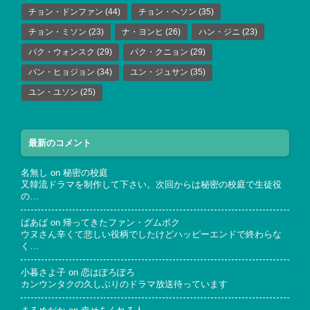
チョン・ドンファン
(44)
チョン・ヘソン
(35)
チョン・ミソン
(23)
ナ・ヨンヒ
(26)
ハン・ジニ
(23)
パク・ウォンスク
(29)
パク・クニョン
(29)
パン・ヒョジョン
(34)
ユン・ジュサン
(35)
ユン・ユソン
(25)
最新のコメント
名無し
on
秘密の校庭
又韓流ドラマを制作して下さい。次回からは秘密の校庭で生徒役
の…
ばあば
on
帰ってきたファン・グムボク
ウヌさん辛くて悲しい役柄でしたけどハッピーエンドで終わらな
く…
小暮さよ子
on
恋はぽろぽろ
カンウンタクの久しぶりのドラマ放送待っています