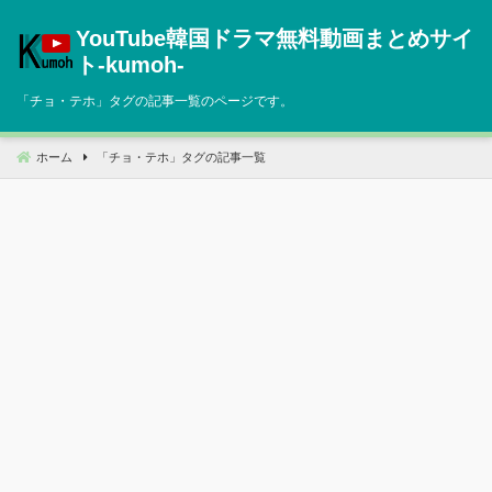
コ
YouTube韓国ドラマ無料動画まとめサイ
ン
テ
ト‐kumoh‐
ン
「
チョ・テホ
」タグの記事一覧のページです。
ツ
へ
移
ホーム
「
チョ・テホ
」タグの記事一覧
動