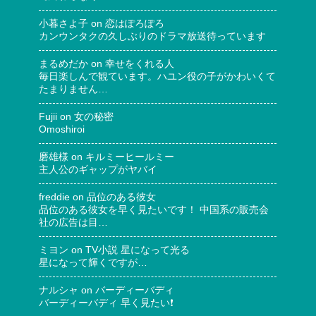
小暮さよ子
on
恋はぽろぽろ
カンウンタクの久しぶりのドラマ放送待っています
まるめだか
on
幸せをくれる人
毎日楽しんで観ています。ハユン役の子がかわいくて
たまりません…
Fujii
on
女の秘密
Omoshiroi
磨雄様
on
キルミーヒールミー
主人公のギャップがヤバイ
freddie
on
品位のある彼女
品位のある彼女を早く見たいです！ 中国系の販売会
社の広告は目…
ミヨン
on
TV小説 星になって光る
星になって輝くですが…
ナルシャ
on
バーディーバディ
バーディーバディ 早く見たい❗