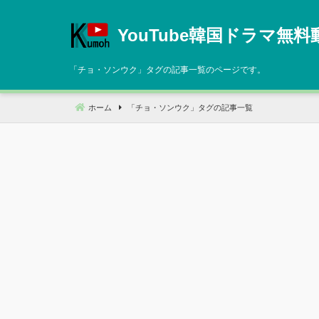
コ
ン
YouTube韓国ドラマ無料
テ
ン
「
チョ・ソンウク
」タグの記事一覧のページです。
ツ
へ
ホーム
「
チョ・ソンウク
」タグの記事一覧
移
動