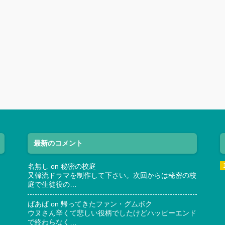
最新のコメント
名無し
on
秘密の校庭
又韓流ドラマを制作して下さい。次回からは秘密の校
庭で生徒役の…
ばあば
on
帰ってきたファン・グムボク
ウヌさん辛くて悲しい役柄でしたけどハッピーエンド
で終わらなく…