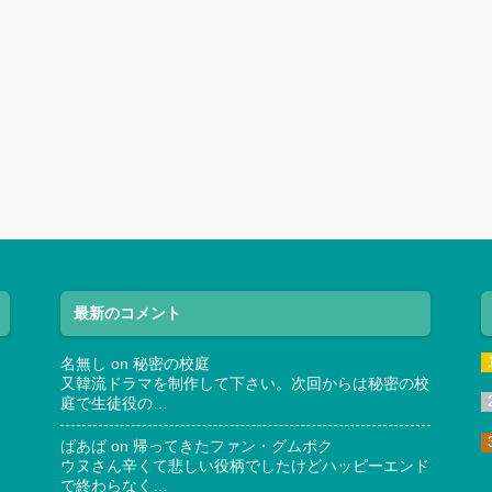
最新のコメント
名無し
on
秘密の校庭
又韓流ドラマを制作して下さい。次回からは秘密の校
庭で生徒役の…
ばあば
on
帰ってきたファン・グムボク
ウヌさん辛くて悲しい役柄でしたけどハッピーエンド
で終わらなく…