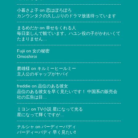
小暮さよ子
on
恋はぽろぽろ
カンウンタクの久しぶりのドラマ放送待っています
まるめだか
on
幸せをくれる人
毎日楽しんで観ています。ハユン役の子がかわいくて
たまりません…
Fujii
on
女の秘密
Omoshiroi
磨雄様
on
キルミーヒールミー
主人公のギャップがヤバイ
freddie
on
品位のある彼女
品位のある彼女を早く見たいです！ 中国系の販売会
社の広告は目…
ミヨン
on
TV小説 星になって光る
星になって輝くですが…
ナルシャ
on
バーディーバディ
バーディーバディ 早く見たい❗