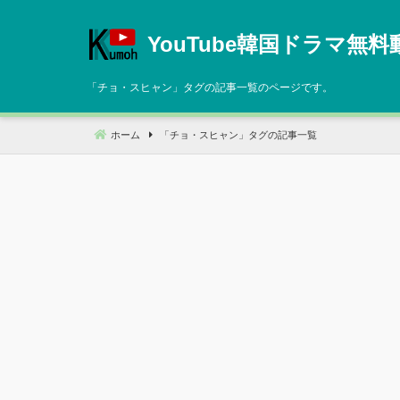
コ
ン
YouTube韓国ドラマ無料
テ
ン
「
チョ・スヒャン
」タグの記事一覧のページです。
ツ
へ
ホーム
「
チョ・スヒャン
」タグの記事一覧
移
動