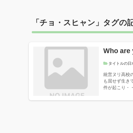
「
チョ・スヒャン
」タグの
Who ar
タイトルの日
統営ヌリ高校
も屈せず生き
件が起こり・