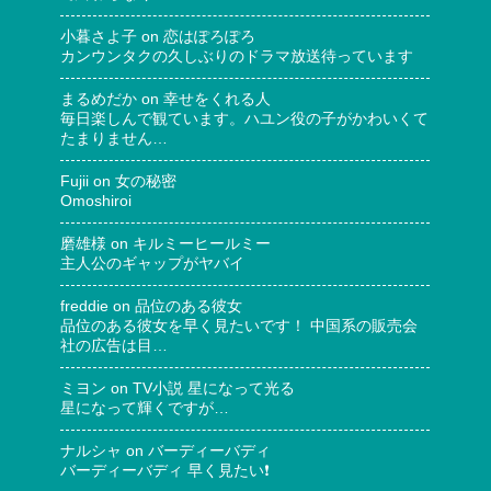
小暮さよ子
on
恋はぽろぽろ
カンウンタクの久しぶりのドラマ放送待っています
まるめだか
on
幸せをくれる人
毎日楽しんで観ています。ハユン役の子がかわいくて
たまりません…
Fujii
on
女の秘密
Omoshiroi
磨雄様
on
キルミーヒールミー
主人公のギャップがヤバイ
freddie
on
品位のある彼女
品位のある彼女を早く見たいです！ 中国系の販売会
社の広告は目…
ミヨン
on
TV小説 星になって光る
星になって輝くですが…
ナルシャ
on
バーディーバディ
バーディーバディ 早く見たい❗