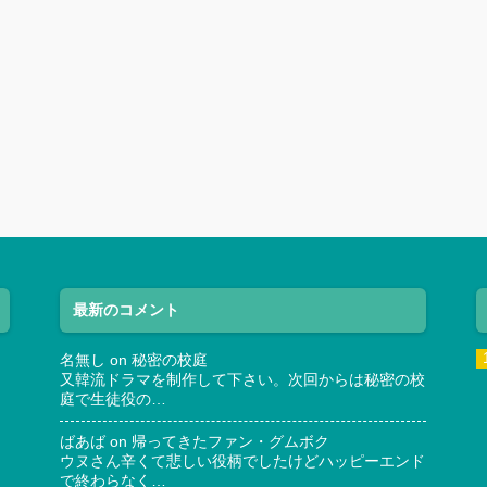
最新のコメント
名無し
on
秘密の校庭
又韓流ドラマを制作して下さい。次回からは秘密の校
庭で生徒役の…
ばあば
on
帰ってきたファン・グムボク
ウヌさん辛くて悲しい役柄でしたけどハッピーエンド
で終わらなく…