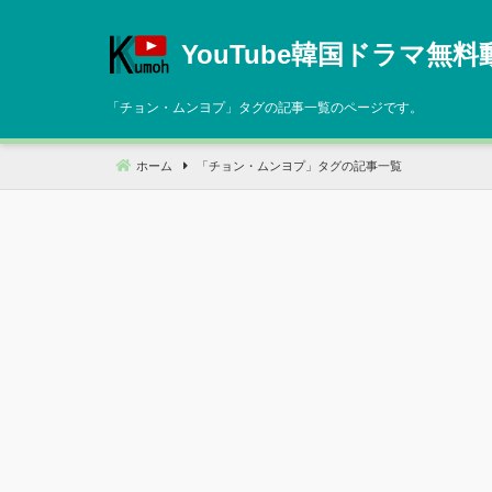
コ
ン
YouTube韓国ドラマ無料
テ
ン
「
チョン・ムンヨプ
」タグの記事一覧のページです。
ツ
へ
ホーム
「
チョン・ムンヨプ
」タグの記事一覧
移
動