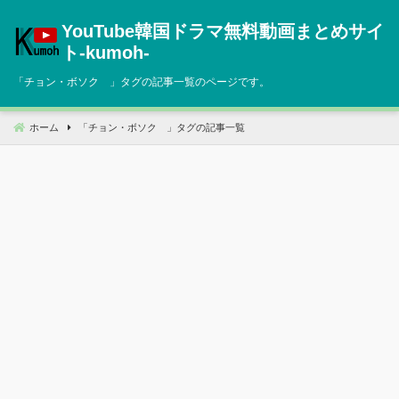
コ
YouTube韓国ドラマ無料動画まとめサイ
ン
テ
ト‐kumoh‐
ン
「
チョン・ボソク
」タグの記事一覧のページです。
ツ
へ
移
ホーム
「
チョン・ボソク
」タグの記事一覧
動