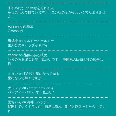
まるめだか
on
幸せをくれる人
毎日楽しんで観ています。ハユン役の子がかわいくてたまりませ
ん…
Fujii
on
女の秘密
Omoshiroi
磨雄様
on
キルミーヒールミー
主人公のギャップがヤバイ
freddie
on
品位のある彼女
品位のある彼女を早く見たいです！ 中国系の販売会社の広告は
目…
ミヨン
on
TV小説 星になって光る
星になって輝くですが…
ナルシャ
on
バーディーバディ
バーディーバディ 早く見たい❗
愛ちゃん
on
海神（ヘシン）
展開していくドラマが、情感に溢れ 期待と刺激をもたらしてく
れ…