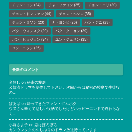
チャン・ヨン
(24)
チャ・ファヨン
(25)
チョン・エリ
(30)
チョン・ドンファン
(44)
チョン・ヘソン
(35)
チョン・ミソン
(23)
ナ・ヨンヒ
(26)
ハン・ジニ
(23)
パク・ウォンスク
(29)
パク・クニョン
(29)
パン・ヒョジョン
(34)
ユン・ジュサン
(35)
ユン・ユソン
(25)
最新のコメント
名無し
on
秘密の校庭
又韓流ドラマを制作して下さい。次回からは秘密の校庭で生徒役
の…
ばあば
on
帰ってきたファン・グムボク
ウヌさん辛くて悲しい役柄でしたけどハッピーエンドで終わらな
く…
小暮さよ子
on
恋はぽろぽろ
カンウンタクの久しぶりのドラマ放送待っています