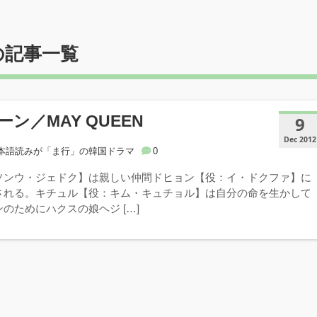
の記事一覧
ン／MAY QUEEN
9
Dec 2012
本語読みが「ま行」の韓国ドラマ
0
ソンウ・ジェドク】は親しい仲間ドヒョン【役：イ・ドクファ】に
される。キチュル【役：キム・キュチョル】は自分の命を生かして
のためにハクスの娘ヘジ […]