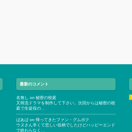
最新のコメント
名無し
on
秘密の校庭
又韓流ドラマを制作して下さい。次回からは秘密の校
庭で生徒役の…
ばあば
on
帰ってきたファン・グムボク
ウヌさん辛くて悲しい役柄でしたけどハッピーエンド
で終わらなく…