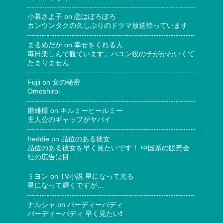
小暮さよ子
on
恋はぽろぽろ
カンウンタクの久しぶりのドラマ放送待っています
まるめだか
on
幸せをくれる人
毎日楽しんで観ています。ハユン役の子がかわいくて
たまりません…
Fujii
on
女の秘密
Omoshiroi
磨雄様
on
キルミーヒールミー
主人公のギャップがヤバイ
freddie
on
品位のある彼女
品位のある彼女を早く見たいです！ 中国系の販売会
社の広告は目…
ミヨン
on
TV小説 星になって光る
星になって輝くですが…
ナルシャ
on
バーディーバディ
バーディーバディ 早く見たい❗