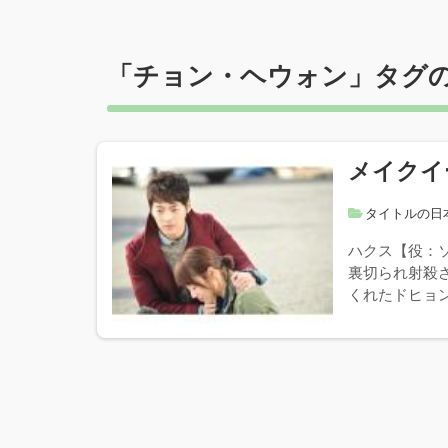
「
チョン・ヘウォン
」タグ
メイクイー
タイトルの日
ハクス【役：
裏切られ射殺
くれたドヒョン