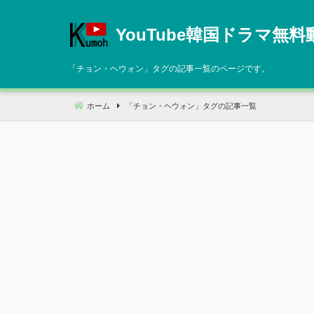
コ
ン
YouTube韓国ドラマ無料
テ
ン
「
チョン・ヘウォン
」タグの記事一覧のページです。
ツ
へ
ホーム
「
チョン・ヘウォン
」タグの記事一覧
移
動