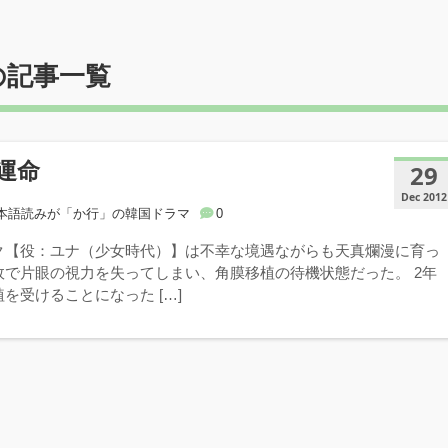
の記事一覧
運命
29
Dec 2012
本語読みが「か行」の韓国ドラマ
0
ク【役：ユナ（少女時代）】は不幸な境遇ながらも天真爛漫に育っ
故で片眼の視力を失ってしまい、角膜移植の待機状態だった。 2年
を受けることになった […]