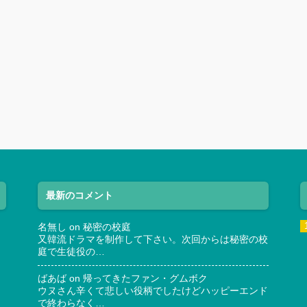
最新のコメント
名無し
on
秘密の校庭
又韓流ドラマを制作して下さい。次回からは秘密の校
庭で生徒役の…
ばあば
on
帰ってきたファン・グムボク
ウヌさん辛くて悲しい役柄でしたけどハッピーエンド
で終わらなく…