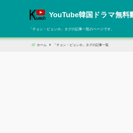
コ
ン
YouTube韓国ドラマ無料
テ
ン
「
チョン・ビョンホ
」タグの記事一覧のページです。
ツ
へ
ホーム
「
チョン・ビョンホ
」タグの記事一覧
移
動