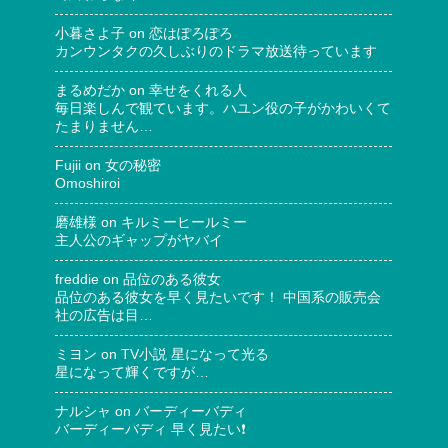
小暮さよ子
on
恋はぽろぽろ
カンウンタクの久しぶりのドラマ放送待っています
まるめだか
on
幸せをくれる人
毎日楽しんで観ています。ハユン役の子がかわいくて
たまりません…
Fujii
on
女の秘密
Omoshiroi
磨雄様
on
キルミーヒールミー
主人公のギャップがヤバイ
freddie
on
品位のある彼女
品位のある彼女を早く見たいです！ 中国系の販売会
社の広告は目…
ミヨン
on
TV小説 星になって光る
星になって輝くですが…
ナルシャ
on
バーディーバディ
バーディーバディ 早く見たい❗