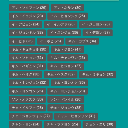
アン・ソクファン
(26)
アン・ネサン
(30)
イム・イェジン
(23)
イム・ヒョンシク
(25)
イ・アヒョン
(24)
イ・イルファ
(26)
イ・ジェヨン
(26)
イ・ジョンギル
(33)
イ・スンジェ
(36)
イ・デヨン
(27)
イ・ヒド
(26)
イ・ボヒ
(25)
キム・ガプス
(34)
キム・ギュチョル
(30)
キム・ジヨン
(47)
キム・ソヒョン
(31)
キム・チャンワン
(23)
キム・ハギュン
(31)
キム・ヒジョン
(27)
キム・ヘオク
(38)
キム・ヘスク
(32)
キム・ミギョン
(32)
キム・ミンジョン
(32)
キム・ヨンオク
(36)
キム・ヨンゴン
(25)
キム・ヨンチョル
(23)
ソン・オクスク
(30)
ソン・ドンイル
(26)
チェ・イルファ
(28)
チェ・ジョンウ
(28)
チェ・ジョンウォン
(27)
チャン・ヒョンソン
(31)
チャン・ヨン
(24)
チャ・ファヨン
(25)
チョン・エリ
(30)