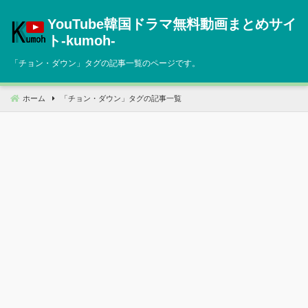
コ
YouTube韓国ドラマ無料動画まとめサイ
ン
テ
ト‐kumoh‐
ン
「
チョン・ダウン
」タグの記事一覧のページです。
ツ
へ
移
ホーム
「
チョン・ダウン
」タグの記事一覧
動