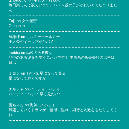
まるめだか
on
幸せをくれる人
毎日楽しんで観ています。ハユン役の子がかわいくてたまりませ
ん…
Fujii
on
女の秘密
Omoshiroi
磨雄様
on
キルミーヒールミー
主人公のギャップがヤバイ
freddie
on
品位のある彼女
品位のある彼女を早く見たいです！ 中国系の販売会社の広告は
目…
ミヨン
on
TV小説 星になって光る
星になって輝くですが…
ナルシャ
on
バーディーバディ
バーディーバディ 早く見たい❗
愛ちゃん
on
海神（ヘシン）
展開していくドラマが、情感に溢れ 期待と刺激をもたらしてく
れ…