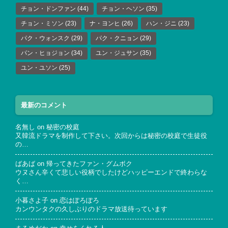
チョン・ドンファン
(44)
チョン・ヘソン
(35)
チョン・ミソン
(23)
ナ・ヨンヒ
(26)
ハン・ジニ
(23)
パク・ウォンスク
(29)
パク・クニョン
(29)
パン・ヒョジョン
(34)
ユン・ジュサン
(35)
ユン・ユソン
(25)
最新のコメント
名無し
on
秘密の校庭
又韓流ドラマを制作して下さい。次回からは秘密の校庭で生徒役
の…
ばあば
on
帰ってきたファン・グムボク
ウヌさん辛くて悲しい役柄でしたけどハッピーエンドで終わらな
く…
小暮さよ子
on
恋はぽろぽろ
カンウンタクの久しぶりのドラマ放送待っています