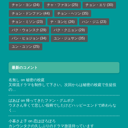
チャン・ヨン
(24)
チャ・ファヨン
(25)
チョン・エリ
(30)
チョン・ドンファン
(44)
チョン・ヘソン
(35)
チョン・ミソン
(23)
ナ・ヨンヒ
(26)
ハン・ジニ
(23)
パク・ウォンスク
(29)
パク・クニョン
(29)
パン・ヒョジョン
(34)
ユン・ジュサン
(35)
ユン・ユソン
(25)
最新のコメント
名無し
on
秘密の校庭
又韓流ドラマを制作して下さい。次回からは秘密の校庭で生徒役
の…
ばあば
on
帰ってきたファン・グムボク
ウヌさん辛くて悲しい役柄でしたけどハッピーエンドで終わらな
く…
小暮さよ子
on
恋はぽろぽろ
カンウンタクの久しぶりのドラマ放送待っています