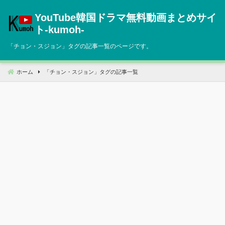
コ
YouTube韓国ドラマ無料動画まとめサイ
ン
テ
ト‐kumoh‐
ン
「
チョン・スジョン
」タグの記事一覧のページです。
ツ
へ
移
ホーム
「
チョン・スジョン
」タグの記事一覧
動