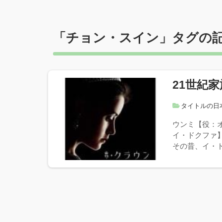
「
チョン・スイン
」タグの
21世紀家
タイトルの日
ウンミ【役：
イ・ドクファ
その昔、イ・ド