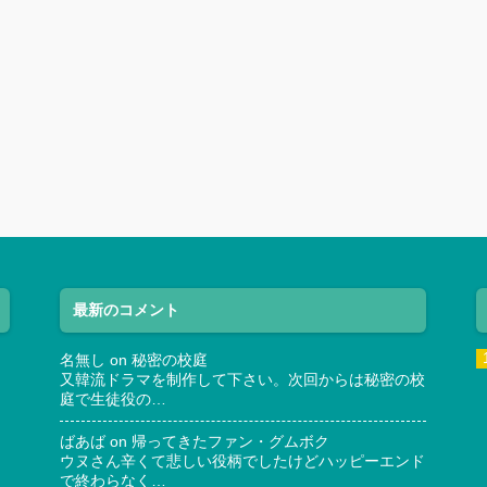
最新のコメント
名無し
on
秘密の校庭
又韓流ドラマを制作して下さい。次回からは秘密の校
庭で生徒役の…
ばあば
on
帰ってきたファン・グムボク
ウヌさん辛くて悲しい役柄でしたけどハッピーエンド
で終わらなく…