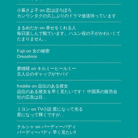
小暮さよ子
on
恋はぽろぽろ
カンウンタクの久しぶりのドラマ放送待っています
まるめだか
on
幸せをくれる人
毎日楽しんで観ています。ハユン役の子がかわいくて
たまりません…
Fujii
on
女の秘密
Omoshiroi
磨雄様
on
キルミーヒールミー
主人公のギャップがヤバイ
freddie
on
品位のある彼女
品位のある彼女を早く見たいです！ 中国系の販売会
社の広告は目…
ミヨン
on
TV小説 星になって光る
星になって輝くですが…
ナルシャ
on
バーディーバディ
バーディーバディ 早く見たい❗