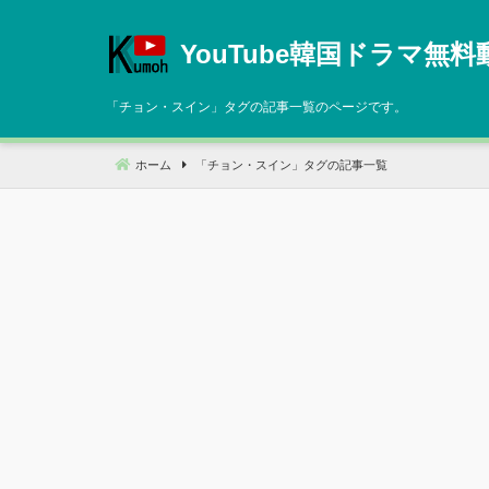
コ
ン
YouTube韓国ドラマ無料
テ
ン
「
チョン・スイン
」タグの記事一覧のページです。
ツ
へ
ホーム
「
チョン・スイン
」タグの記事一覧
移
動