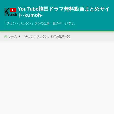
コ
YouTube韓国ドラマ無料動画まとめサイ
ン
テ
ト‐kumoh‐
ン
「
チョン・ジュウン
」タグの記事一覧のページです。
ツ
へ
移
ホーム
「
チョン・ジュウン
」タグの記事一覧
動