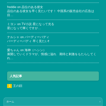
freddie
on
品位のある彼女
品位のある彼女を早く見たいです！ 中国系の販売会社の広告は
目…
ミヨン
on
TV小説 星になって光る
星になって輝くですが…
ナルシャ
on
バーディーバディ
バーディーバディ 早く見たい❗
愛ちゃん
on
海神（ヘシン）
展開していくドラマが、情感に溢れ 期待と刺激をもたらしてく
れ…
人気記事
王の顔
ホーム