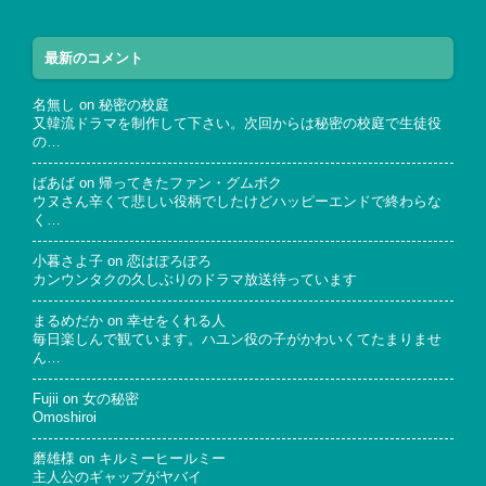
最新のコメント
名無し
on
秘密の校庭
又韓流ドラマを制作して下さい。次回からは秘密の校庭で生徒役
の…
ばあば
on
帰ってきたファン・グムボク
ウヌさん辛くて悲しい役柄でしたけどハッピーエンドで終わらな
く…
小暮さよ子
on
恋はぽろぽろ
カンウンタクの久しぶりのドラマ放送待っています
まるめだか
on
幸せをくれる人
毎日楽しんで観ています。ハユン役の子がかわいくてたまりませ
ん…
Fujii
on
女の秘密
Omoshiroi
磨雄様
on
キルミーヒールミー
主人公のギャップがヤバイ