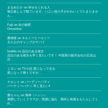
まるめだか
on
幸せをくれる人
毎日楽しんで観ています。ハユン役の子がかわいくてたまりませ
ん…
Fujii
on
女の秘密
Omoshiroi
磨雄様
on
キルミーヒールミー
主人公のギャップがヤバイ
freddie
on
品位のある彼女
品位のある彼女を早く見たいです！ 中国系の販売会社の広告は
目…
ミヨン
on
TV小説 星になって光る
星になって輝くですが…
ナルシャ
on
バーディーバディ
バーディーバディ 早く見たい❗
愛ちゃん
on
海神（ヘシン）
展開していくドラマが、情感に溢れ 期待と刺激をもたらしてく
れ…