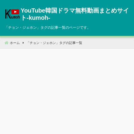
コ
YouTube韓国ドラマ無料動画まとめサイ
ン
テ
ト‐kumoh‐
ン
「
チョン・ジェホン
」タグの記事一覧のページです。
ツ
へ
移
ホーム
「
チョン・ジェホン
」タグの記事一覧
動