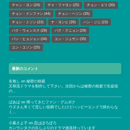
チャン・ヨン
(24)
チャ・ファヨン
(25)
チョン・エリ
(30)
チョン・ドンファン
(44)
チョン・ヘソン
(35)
チョン・ミソン
(23)
ナ・ヨンヒ
(26)
ハン・ジニ
(23)
パク・ウォンスク
(29)
パク・クニョン
(29)
パン・ヒョジョン
(34)
ユン・ジュサン
(35)
ユン・ユソン
(25)
最新のコメント
名無し
on
秘密の校庭
又韓流ドラマを制作して下さい。次回からは秘密の校庭で生徒役
の…
ばあば
on
帰ってきたファン・グムボク
ウヌさん辛くて悲しい役柄でしたけどハッピーエンドで終わらな
く…
小暮さよ子
on
恋はぽろぽろ
カンウンタクの久しぶりのドラマ放送待っています