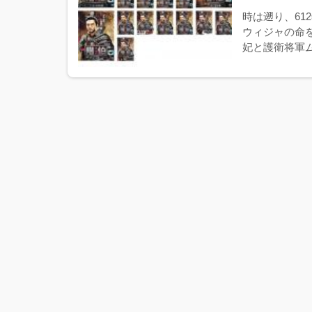
時は遡り、6
ウィジャの命
妃と護衛将軍ム