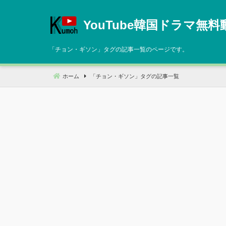
コ
ン
YouTube韓国ドラマ無料
テ
ン
「
チョン・ギソン
」タグの記事一覧のページです。
ツ
へ
ホーム
「
チョン・ギソン
」タグの記事一覧
移
動