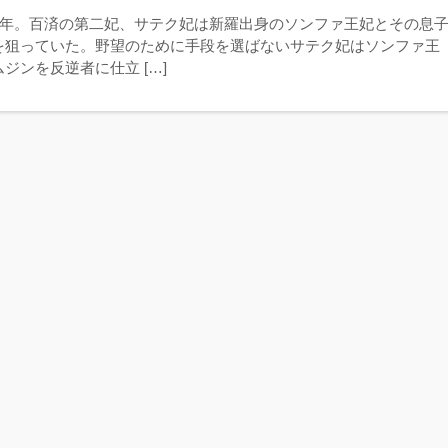
12年。百済の第二妃、サテク妃は新羅出身のソンファ王妃とその息
を狙っていた。野望のために手段を選ばないサテク妃はソンファ王
ジンを反逆者に仕立 […]