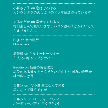
小暮さよ子
on
恋はぽろぽろ
カンウンタクの久しぶりのドラマ放送待っています
まるめだか
on
幸せをくれる人
毎日楽しんで観ています。ハユン役の子がかわいくて
たまりません…
Fujii
on
女の秘密
Omoshiroi
磨雄様
on
キルミーヒールミー
主人公のギャップがヤバイ
freddie
on
品位のある彼女
品位のある彼女を早く見たいです！ 中国系の販売会
社の広告は目…
ミヨン
on
TV小説 星になって光る
星になって輝くですが…
ナルシャ
on
バーディーバディ
バーディーバディ 早く見たい❗