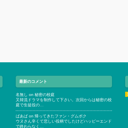
最新のコメント
名無し
on
秘密の校庭
又韓流ドラマを制作して下さい。次回からは秘密の校
庭で生徒役の…
ばあば
on
帰ってきたファン・グムボク
ウヌさん辛くて悲しい役柄でしたけどハッピーエンド
で終わらなく…