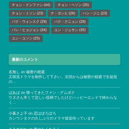
チョン・ドンファン
(44)
チョン・ヘソン
(35)
チョン・ミソン
(23)
ナ・ヨンヒ
(26)
ハン・ジニ
(23)
パク・ウォンスク
(29)
パク・クニョン
(29)
パン・ヒョジョン
(34)
ユン・ジュサン
(35)
ユン・ユソン
(25)
最新のコメント
名無し
on
秘密の校庭
又韓流ドラマを制作して下さい。次回からは秘密の校庭で生徒役
の…
ばあば
on
帰ってきたファン・グムボク
ウヌさん辛くて悲しい役柄でしたけどハッピーエンドで終わらな
く…
小暮さよ子
on
恋はぽろぽろ
カンウンタクの久しぶりのドラマ放送待っています