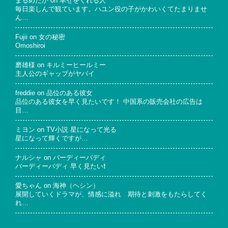
まるめだか
on
幸せをくれる人
毎日楽しんで観ています。ハユン役の子がかわいくてたまりませ
ん…
Fujii
on
女の秘密
Omoshiroi
磨雄様
on
キルミーヒールミー
主人公のギャップがヤバイ
freddie
on
品位のある彼女
品位のある彼女を早く見たいです！ 中国系の販売会社の広告は
目…
ミヨン
on
TV小説 星になって光る
星になって輝くですが…
ナルシャ
on
バーディーバディ
バーディーバディ 早く見たい❗
愛ちゃん
on
海神（ヘシン）
展開していくドラマが、情感に溢れ 期待と刺激をもたらしてく
れ…