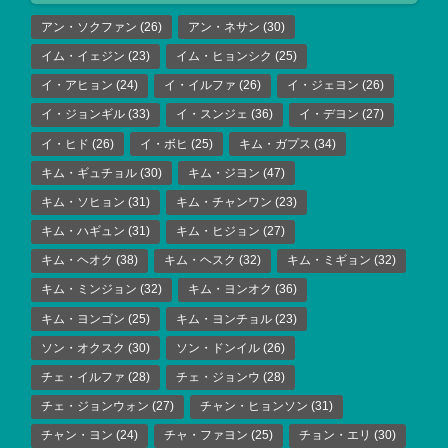
アン・ソクファン
(26)
アン・ネサン
(30)
イム・イェジン
(23)
イム・ヒョンシク
(25)
イ・アヒョン
(24)
イ・イルファ
(26)
イ・ジェヨン
(26)
イ・ジョンギル
(33)
イ・スンジェ
(36)
イ・デヨン
(27)
イ・ヒド
(26)
イ・ボヒ
(25)
キム・ガプス
(34)
キム・ギュチョル
(30)
キム・ジヨン
(47)
キム・ソヒョン
(31)
キム・チャンワン
(23)
キム・ハギュン
(31)
キム・ヒジョン
(27)
キム・ヘオク
(38)
キム・ヘスク
(32)
キム・ミギョン
(32)
キム・ミンジョン
(32)
キム・ヨンオク
(36)
キム・ヨンゴン
(25)
キム・ヨンチョル
(23)
ソン・オクスク
(30)
ソン・ドンイル
(26)
チェ・イルファ
(28)
チェ・ジョンウ
(28)
チェ・ジョンウォン
(27)
チャン・ヒョンソン
(31)
チャン・ヨン
(24)
チャ・ファヨン
(25)
チョン・エリ
(30)