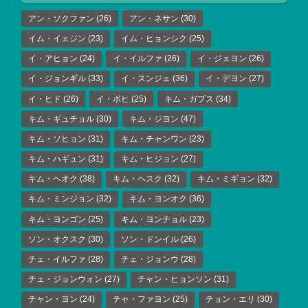
アン・ソクファン
(26)
アン・ネサン
(30)
イム・イェジン
(23)
イム・ヒョンシク
(25)
イ・アヒョン
(24)
イ・イルファ
(26)
イ・ジェヨン
(26)
イ・ジョンギル
(33)
イ・スンジェ
(36)
イ・デヨン
(27)
イ・ヒド
(26)
イ・ボヒ
(25)
キム・ガプス
(34)
キム・ギュチョル
(30)
キム・ジヨン
(47)
キム・ソヒョン
(31)
キム・チャンワン
(23)
キム・ハギュン
(31)
キム・ヒジョン
(27)
キム・ヘオク
(38)
キム・ヘスク
(32)
キム・ミギョン
(32)
キム・ミンジョン
(32)
キム・ヨンオク
(36)
キム・ヨンゴン
(25)
キム・ヨンチョル
(23)
ソン・オクスク
(30)
ソン・ドンイル
(26)
チェ・イルファ
(28)
チェ・ジョンウ
(28)
チェ・ジョンウォン
(27)
チャン・ヒョンソン
(31)
チャン・ヨン
(24)
チャ・ファヨン
(25)
チョン・エリ
(30)