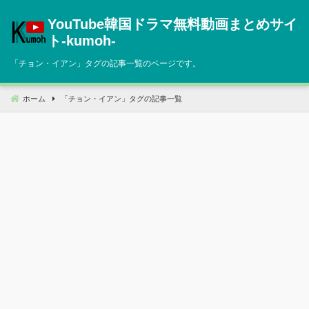
コ
YouTube韓国ドラマ無料動画まとめサイ
ン
テ
ト‐kumoh‐
ン
「
チョン・イアン
」タグの記事一覧のページです。
ツ
へ
移
ホーム
「
チョン・イアン
」タグの記事一覧
動