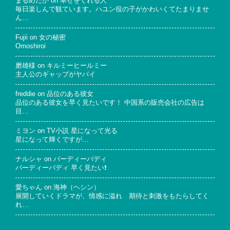
まるめだか
on
幸せをくれる人
毎日楽しんで観ています。ハユン役の子がかわいくてたまりませ
ん…
Fujii
on
女の秘密
Omoshiroi
磨雄様
on
キルミーヒールミー
主人公のギャップがヤバイ
freddie
on
品位のある彼女
品位のある彼女を早く見たいです！ 中国系の販売会社の広告は
目…
ミヨン
on
TV小説 星になって光る
星になって輝くですが…
ナルシャ
on
バーディーバディ
バーディーバディ 早く見たい❗
愛ちゃん
on
海神（ヘシン）
展開していくドラマが、情感に溢れ 期待と刺激をもたらしてく
れ…