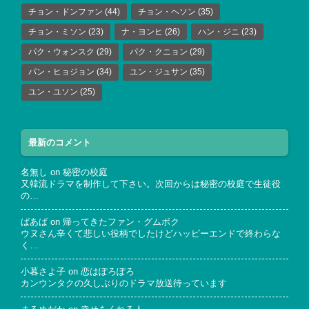
チョン・ドンファン
(44)
チョン・ヘソン
(35)
チョン・ミソン
(23)
ナ・ヨンヒ
(26)
ハン・ジニ
(23)
パク・ウォンスク
(29)
パク・クニョン
(29)
パン・ヒョジョン
(34)
ユン・ジュサン
(35)
ユン・ユソン
(25)
最新のコメント
名無し
on
秘密の校庭
又韓流ドラマを制作して下さい。次回からは秘密の校庭で生徒役
の…
ばあば
on
帰ってきたファン・グムボク
ウヌさん辛くて悲しい役柄でしたけどハッピーエンドで終わらな
く…
小暮さよ子
on
恋はぽろぽろ
カンウンタクの久しぶりのドラマ放送待っています