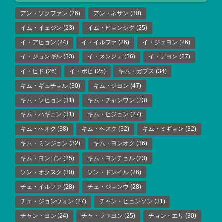
アン・ソクファン
(26)
アン・ネサン
(30)
イム・イェジン
(23)
イム・ヒョンシク
(25)
イ・アヒョン
(24)
イ・イルファ
(26)
イ・ジェヨン
(26)
イ・ジョンギル
(33)
イ・スンジェ
(36)
イ・デヨン
(27)
イ・ヒド
(26)
イ・ボヒ
(25)
キム・ガプス
(34)
キム・ギュチョル
(30)
キム・ジヨン
(47)
キム・ソヒョン
(31)
キム・チャンワン
(23)
キム・ハギュン
(31)
キム・ヒジョン
(27)
キム・ヘオク
(38)
キム・ヘスク
(32)
キム・ミギョン
(32)
キム・ミンジョン
(32)
キム・ヨンオク
(36)
キム・ヨンゴン
(25)
キム・ヨンチョル
(23)
ソン・オクスク
(30)
ソン・ドンイル
(26)
チェ・イルファ
(28)
チェ・ジョンウ
(28)
チェ・ジョンウォン
(27)
チャン・ヒョンソン
(31)
チャン・ヨン
(24)
チャ・ファヨン
(25)
チョン・エリ
(30)