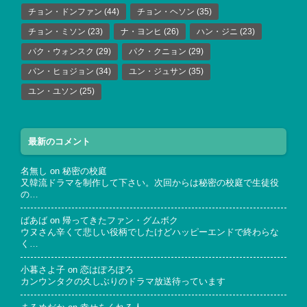
チョン・ドンファン
(44)
チョン・ヘソン
(35)
チョン・ミソン
(23)
ナ・ヨンヒ
(26)
ハン・ジニ
(23)
パク・ウォンスク
(29)
パク・クニョン
(29)
パン・ヒョジョン
(34)
ユン・ジュサン
(35)
ユン・ユソン
(25)
最新のコメント
名無し
on
秘密の校庭
又韓流ドラマを制作して下さい。次回からは秘密の校庭で生徒役
の…
ばあば
on
帰ってきたファン・グムボク
ウヌさん辛くて悲しい役柄でしたけどハッピーエンドで終わらな
く…
小暮さよ子
on
恋はぽろぽろ
カンウンタクの久しぶりのドラマ放送待っています