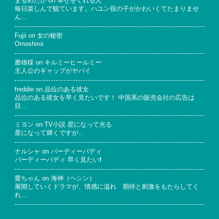
まるめだか
on
幸せをくれる人
毎日楽しんで観ています。ハユン役の子がかわいくてたまりませ
ん…
Fujii
on
女の秘密
Omoshiroi
磨雄様
on
キルミーヒールミー
主人公のギャップがヤバイ
freddie
on
品位のある彼女
品位のある彼女を早く見たいです！ 中国系の販売会社の広告は
目…
ミヨン
on
TV小説 星になって光る
星になって輝くですが…
ナルシャ
on
バーディーバディ
バーディーバディ 早く見たい❗
愛ちゃん
on
海神（ヘシン）
展開していくドラマが、情感に溢れ 期待と刺激をもたらしてく
れ…