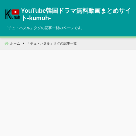
コ
YouTube韓国ドラマ無料動画まとめサイ
ン
テ
ト‐kumoh‐
ン
「
チュ・ハヌル
」タグの記事一覧のページです。
ツ
へ
移
ホーム
「
チュ・ハヌル
」タグの記事一覧
動