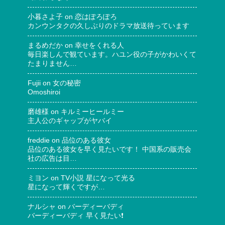
小暮さよ子
on
恋はぽろぽろ
カンウンタクの久しぶりのドラマ放送待っています
まるめだか
on
幸せをくれる人
毎日楽しんで観ています。ハユン役の子がかわいくて
たまりません…
Fujii
on
女の秘密
Omoshiroi
磨雄様
on
キルミーヒールミー
主人公のギャップがヤバイ
freddie
on
品位のある彼女
品位のある彼女を早く見たいです！ 中国系の販売会
社の広告は目…
ミヨン
on
TV小説 星になって光る
星になって輝くですが…
ナルシャ
on
バーディーバディ
バーディーバディ 早く見たい❗