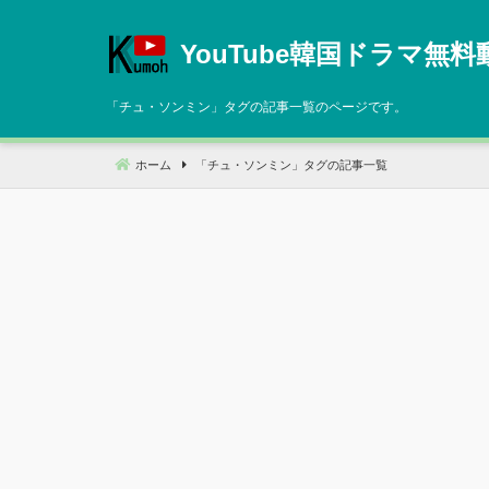
コ
ン
YouTube韓国ドラマ無料
テ
ン
「
チュ・ソンミン
」タグの記事一覧のページです。
ツ
へ
ホーム
「
チュ・ソンミン
」タグの記事一覧
移
動