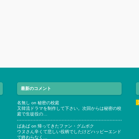
最新のコメント
名無し
on
秘密の校庭
又韓流ドラマを制作して下さい。次回からは秘密の校
庭で生徒役の…
ばあば
on
帰ってきたファン・グムボク
ウヌさん辛くて悲しい役柄でしたけどハッピーエンド
で終わらなく…