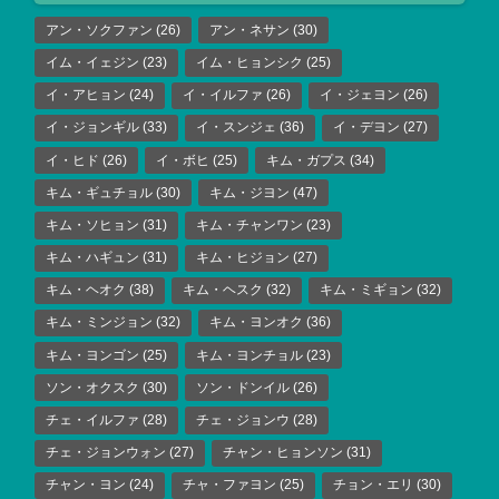
アン・ソクファン
(26)
アン・ネサン
(30)
イム・イェジン
(23)
イム・ヒョンシク
(25)
イ・アヒョン
(24)
イ・イルファ
(26)
イ・ジェヨン
(26)
イ・ジョンギル
(33)
イ・スンジェ
(36)
イ・デヨン
(27)
イ・ヒド
(26)
イ・ボヒ
(25)
キム・ガプス
(34)
キム・ギュチョル
(30)
キム・ジヨン
(47)
キム・ソヒョン
(31)
キム・チャンワン
(23)
キム・ハギュン
(31)
キム・ヒジョン
(27)
キム・ヘオク
(38)
キム・ヘスク
(32)
キム・ミギョン
(32)
キム・ミンジョン
(32)
キム・ヨンオク
(36)
キム・ヨンゴン
(25)
キム・ヨンチョル
(23)
ソン・オクスク
(30)
ソン・ドンイル
(26)
チェ・イルファ
(28)
チェ・ジョンウ
(28)
チェ・ジョンウォン
(27)
チャン・ヒョンソン
(31)
チャン・ヨン
(24)
チャ・ファヨン
(25)
チョン・エリ
(30)