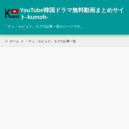
コ
YouTube韓国ドラマ無料動画まとめサイ
ン
テ
ト‐kumoh‐
ン
「
チュ・セビョク
」タグの記事一覧のページです。
ツ
へ
移
ホーム
「
チュ・セビョク
」タグの記事一覧
動