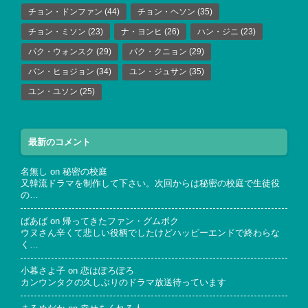
チョン・ドンファン
(44)
チョン・ヘソン
(35)
チョン・ミソン
(23)
ナ・ヨンヒ
(26)
ハン・ジニ
(23)
パク・ウォンスク
(29)
パク・クニョン
(29)
パン・ヒョジョン
(34)
ユン・ジュサン
(35)
ユン・ユソン
(25)
最新のコメント
名無し
on
秘密の校庭
又韓流ドラマを制作して下さい。次回からは秘密の校庭で生徒役
の…
ばあば
on
帰ってきたファン・グムボク
ウヌさん辛くて悲しい役柄でしたけどハッピーエンドで終わらな
く…
小暮さよ子
on
恋はぽろぽろ
カンウンタクの久しぶりのドラマ放送待っています