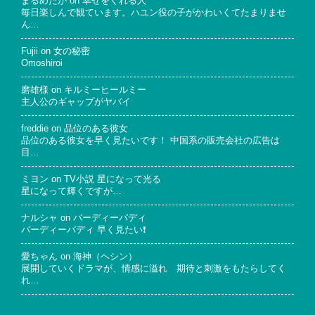
まるめだか
on
幸せをくれる人
毎日楽しんで観ています。ハユン役の子がかわいくてたまりませ
ん…
Fujii
on
女の秘密
Omoshiroi
磨雄様
on
キルミーヒールミー
主人公のギャップがヤバイ
freddie
on
品位のある彼女
品位のある彼女を早く見たいです！ 中国系の販売会社の広告は
目…
ミヨン
on
TV小説 星になって光る
星になって輝くですが…
ナルシャ
on
バーディーバディ
バーディーバディ 早く見たい❗
愛ちゃん
on
海神（ヘシン）
展開していくドラマが、情感に溢れ 期待と刺激をもたらしてく
れ…