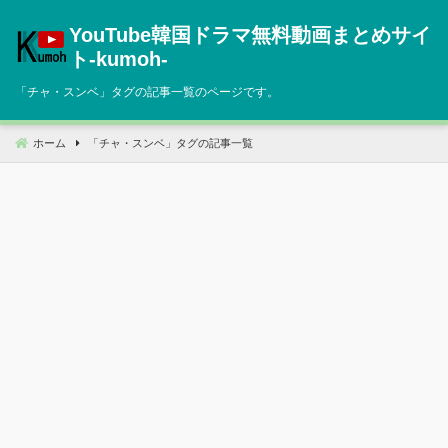
コ
YouTube韓国ドラマ無料動画まとめサイ
ン
テ
ト‐kumoh‐
ン
「
チャ・スンベ
」タグの記事一覧のページです。
ツ
へ
移
ホーム
「
チャ・スンベ
」タグの記事一覧
動