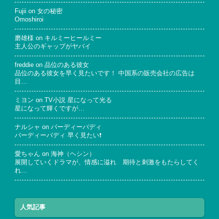
Fujii
on
女の秘密
Omoshiroi
磨雄様
on
キルミーヒールミー
主人公のギャップがヤバイ
freddie
on
品位のある彼女
品位のある彼女を早く見たいです！ 中国系の販売会社の広告は
目…
ミヨン
on
TV小説 星になって光る
星になって輝くですが…
ナルシャ
on
バーディーバディ
バーディーバディ 早く見たい❗
愛ちゃん
on
海神（ヘシン）
展開していくドラマが、情感に溢れ 期待と刺激をもたらしてく
れ…
人気記事