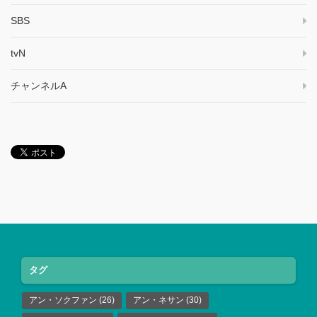
SBS
tvN
チャンネルA
タグ
アン・ソクファン
(26)
アン・ネサン
(30)