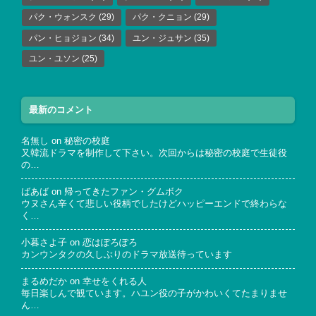
パク・ウォンスク
(29)
パク・クニョン
(29)
パン・ヒョジョン
(34)
ユン・ジュサン
(35)
ユン・ユソン
(25)
最新のコメント
名無し
on
秘密の校庭
又韓流ドラマを制作して下さい。次回からは秘密の校庭で生徒役
の…
ばあば
on
帰ってきたファン・グムボク
ウヌさん辛くて悲しい役柄でしたけどハッピーエンドで終わらな
く…
小暮さよ子
on
恋はぽろぽろ
カンウンタクの久しぶりのドラマ放送待っています
まるめだか
on
幸せをくれる人
毎日楽しんで観ています。ハユン役の子がかわいくてたまりませ
ん…