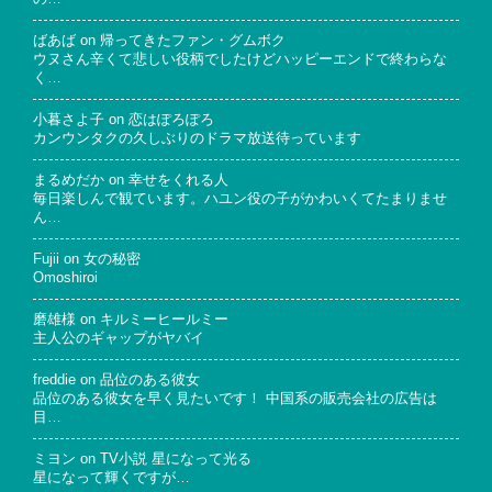
ばあば
on
帰ってきたファン・グムボク
ウヌさん辛くて悲しい役柄でしたけどハッピーエンドで終わらな
く…
小暮さよ子
on
恋はぽろぽろ
カンウンタクの久しぶりのドラマ放送待っています
まるめだか
on
幸せをくれる人
毎日楽しんで観ています。ハユン役の子がかわいくてたまりませ
ん…
Fujii
on
女の秘密
Omoshiroi
磨雄様
on
キルミーヒールミー
主人公のギャップがヤバイ
freddie
on
品位のある彼女
品位のある彼女を早く見たいです！ 中国系の販売会社の広告は
目…
ミヨン
on
TV小説 星になって光る
星になって輝くですが…