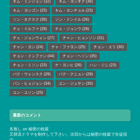
キム・ミンジョン
(32)
キム・ヨンオク
(36)
キム・ヨンゴン
(25)
キム・ヨンチョル
(23)
ソン・オクスク
(30)
ソン・ドンイル
(26)
チェ・イルファ
(28)
チェ・ジョンウ
(28)
チェ・ジョンウォン
(27)
チャン・ヒョンソン
(31)
チャン・ヨン
(24)
チャ・ファヨン
(25)
チョン・エリ
(30)
チョン・ドンファン
(44)
チョン・ヘソン
(35)
チョン・ミソン
(23)
ナ・ヨンヒ
(26)
ハン・ジニ
(23)
パク・ウォンスク
(29)
パク・クニョン
(29)
パン・ヒョジョン
(34)
ユン・ジュサン
(35)
ユン・ユソン
(25)
最新のコメント
名無し
on
秘密の校庭
又韓流ドラマを制作して下さい。次回からは秘密の校庭で生徒役
の…