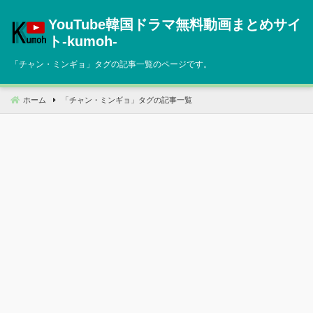
コ
YouTube韓国ドラマ無料動画まとめサイ
ン
テ
ト‐kumoh‐
ン
「
チャン・ミンギョ
」タグの記事一覧のページです。
ツ
へ
移
ホーム
「
チャン・ミンギョ
」タグの記事一覧
動