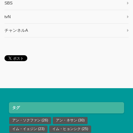
SBS
tvN
チャンネルA
タグ
アン・ソクファン
(26)
アン・ネサン
(30)
イム・イェジン
(23)
イム・ヒョンシク
(25)