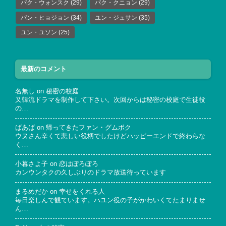
パク・ウォンスク
(29)
パク・クニョン
(29)
パン・ヒョジョン
(34)
ユン・ジュサン
(35)
ユン・ユソン
(25)
最新のコメント
名無し
on
秘密の校庭
又韓流ドラマを制作して下さい。次回からは秘密の校庭で生徒役
の…
ばあば
on
帰ってきたファン・グムボク
ウヌさん辛くて悲しい役柄でしたけどハッピーエンドで終わらな
く…
小暮さよ子
on
恋はぽろぽろ
カンウンタクの久しぶりのドラマ放送待っています
まるめだか
on
幸せをくれる人
毎日楽しんで観ています。ハユン役の子がかわいくてたまりませ
ん…