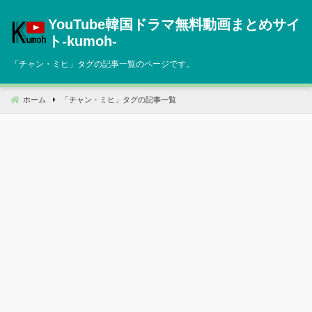
コ
YouTube韓国ドラマ無料動画まとめサイ
ン
テ
ト‐kumoh‐
ン
「
チャン・ミヒ
」タグの記事一覧のページです。
ツ
へ
移
ホーム
「
チャン・ミヒ
」タグの記事一覧
動