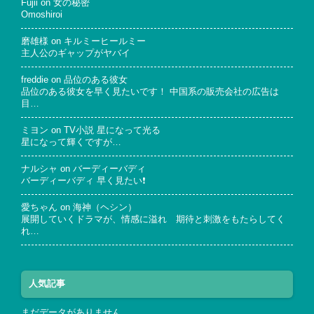
Fujii
on
女の秘密
Omoshiroi
磨雄様
on
キルミーヒールミー
主人公のギャップがヤバイ
freddie
on
品位のある彼女
品位のある彼女を早く見たいです！ 中国系の販売会社の広告は
目…
ミヨン
on
TV小説 星になって光る
星になって輝くですが…
ナルシャ
on
バーディーバディ
バーディーバディ 早く見たい❗
愛ちゃん
on
海神（ヘシン）
展開していくドラマが、情感に溢れ 期待と刺激をもたらしてく
れ…
人気記事
まだデータがありません。