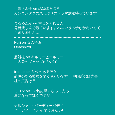
小暮さよ子
on
恋はぽろぽろ
カンウンタクの久しぶりのドラマ放送待っています
まるめだか
on
幸せをくれる人
毎日楽しんで観ています。ハユン役の子がかわいくて
たまりません…
Fujii
on
女の秘密
Omoshiroi
磨雄様
on
キルミーヒールミー
主人公のギャップがヤバイ
freddie
on
品位のある彼女
品位のある彼女を早く見たいです！ 中国系の販売会
社の広告は目…
ミヨン
on
TV小説 星になって光る
星になって輝くですが…
ナルシャ
on
バーディーバディ
バーディーバディ 早く見たい❗