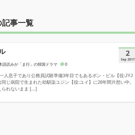
の記事一覧
ル
2
Sep 2017
本語読みが「ま行」の韓国ドラマ
0
一人息子であり公務員試験準備3年目でもあるポン・ピル【役:JYJ
は同じ病院で生まれた幼馴染ユジン【役:ユイ】に28年間片想い中。
られないまま […]