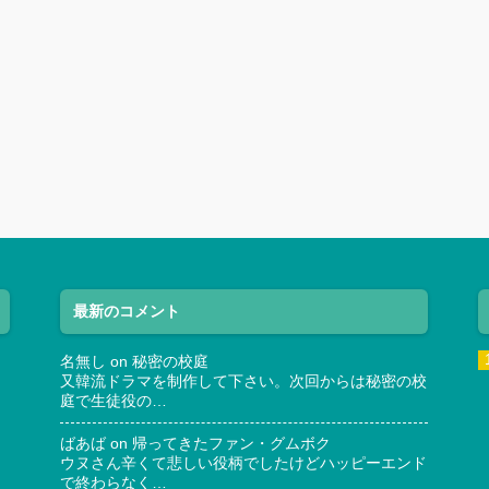
最新のコメント
名無し
on
秘密の校庭
又韓流ドラマを制作して下さい。次回からは秘密の校
庭で生徒役の…
ばあば
on
帰ってきたファン・グムボク
ウヌさん辛くて悲しい役柄でしたけどハッピーエンド
で終わらなく…