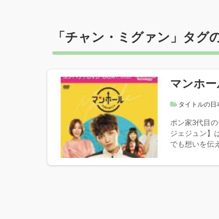
「
チャン・ミグァン
」タグ
マンホー
タイトルの日
ポン家3代目の
ジェジュン】
でも想いを伝え