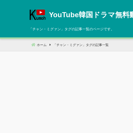
コ
ン
YouTube韓国ドラマ無料
テ
ン
「
チャン・ミグァン
」タグの記事一覧のページです。
ツ
へ
ホーム
「
チャン・ミグァン
」タグの記事一覧
移
動