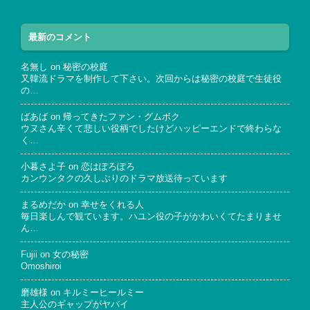
最新のコメント
名無し
on
秘密の校庭
又韓流ドラマを制作して下さい。次回からは秘密の校庭で生徒役
の…
ばあば
on
帰ってきたファン・グムボク
ウヌさん辛くて悲しい役柄でしたけどハッピーエンドで終わらな
く…
小暮さよ子
on
恋はぽろぽろ
カンウンタクの久しぶりのドラマ放送待っています
まるめだか
on
幸せをくれる人
毎日楽しんで観ています。ハユン役の子がかわいくてたまりませ
ん…
Fujii
on
女の秘密
Omoshiroi
磨雄様
on
キルミーヒールミー
主人公のギャップがヤバイ