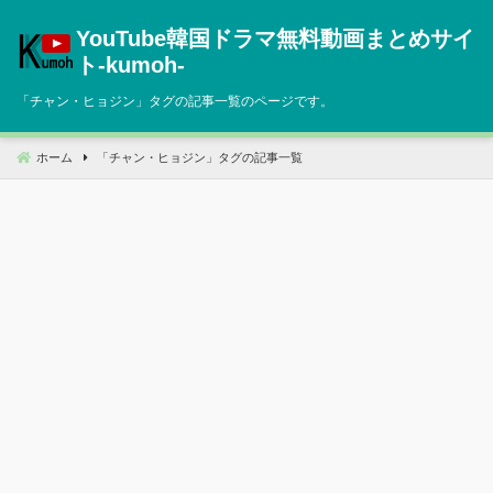
コ
YouTube韓国ドラマ無料動画まとめサイ
ン
テ
ト‐kumoh‐
ン
「
チャン・ヒョジン
」タグの記事一覧のページです。
ツ
へ
移
ホーム
「
チャン・ヒョジン
」タグの記事一覧
動