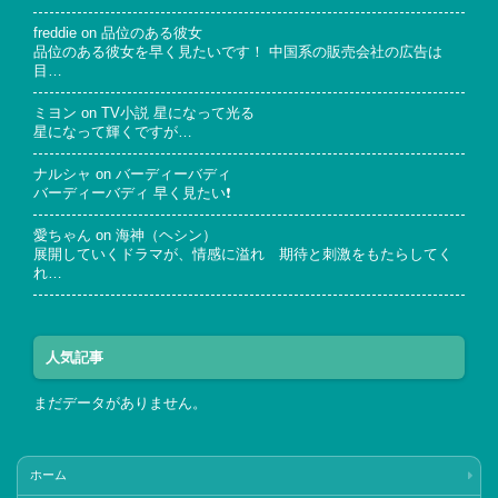
freddie
on
品位のある彼女
品位のある彼女を早く見たいです！ 中国系の販売会社の広告は
目…
ミヨン
on
TV小説 星になって光る
星になって輝くですが…
ナルシャ
on
バーディーバディ
バーディーバディ 早く見たい❗
愛ちゃん
on
海神（ヘシン）
展開していくドラマが、情感に溢れ 期待と刺激をもたらしてく
れ…
人気記事
まだデータがありません。
ホーム