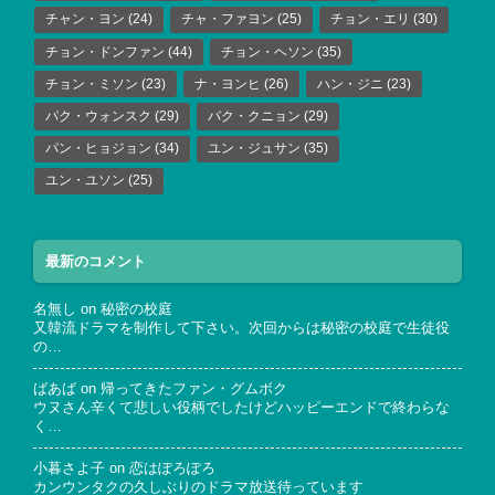
チャン・ヨン
(24)
チャ・ファヨン
(25)
チョン・エリ
(30)
チョン・ドンファン
(44)
チョン・ヘソン
(35)
チョン・ミソン
(23)
ナ・ヨンヒ
(26)
ハン・ジニ
(23)
パク・ウォンスク
(29)
パク・クニョン
(29)
パン・ヒョジョン
(34)
ユン・ジュサン
(35)
ユン・ユソン
(25)
最新のコメント
名無し
on
秘密の校庭
又韓流ドラマを制作して下さい。次回からは秘密の校庭で生徒役
の…
ばあば
on
帰ってきたファン・グムボク
ウヌさん辛くて悲しい役柄でしたけどハッピーエンドで終わらな
く…
小暮さよ子
on
恋はぽろぽろ
カンウンタクの久しぶりのドラマ放送待っています