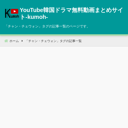
コ
YouTube韓国ドラマ無料動画まとめサイ
ン
テ
ト‐kumoh‐
ン
「
チャン・チェウォン
」タグの記事一覧のページです。
ツ
へ
移
ホーム
「
チャン・チェウォン
」タグの記事一覧
動