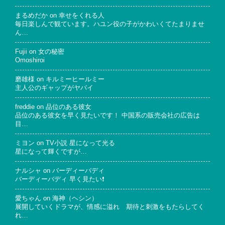
まるめだか
on
幸せをくれる人
毎日楽しんで観ています。ハユン役の子がかわいくてたまりませ
ん…
Fujii
on
女の秘密
Omoshiroi
磨雄様
on
キルミーヒールミー
主人公のギャップがヤバイ
freddie
on
品位のある彼女
品位のある彼女を早く見たいです！ 中国系の販売会社の広告は
目…
ミヨン
on
TV小説 星になって光る
星になって輝くですが…
ナルシャ
on
バーディーバディ
バーディーバディ 早く見たい❗
愛ちゃん
on
海神（ヘシン）
展開していくドラマが、情感に溢れ 期待と刺激をもたらしてく
れ…