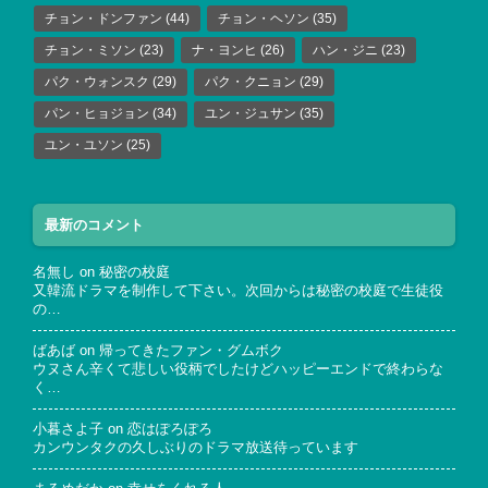
チョン・ドンファン
(44)
チョン・ヘソン
(35)
チョン・ミソン
(23)
ナ・ヨンヒ
(26)
ハン・ジニ
(23)
パク・ウォンスク
(29)
パク・クニョン
(29)
パン・ヒョジョン
(34)
ユン・ジュサン
(35)
ユン・ユソン
(25)
最新のコメント
名無し
on
秘密の校庭
又韓流ドラマを制作して下さい。次回からは秘密の校庭で生徒役
の…
ばあば
on
帰ってきたファン・グムボク
ウヌさん辛くて悲しい役柄でしたけどハッピーエンドで終わらな
く…
小暮さよ子
on
恋はぽろぽろ
カンウンタクの久しぶりのドラマ放送待っています