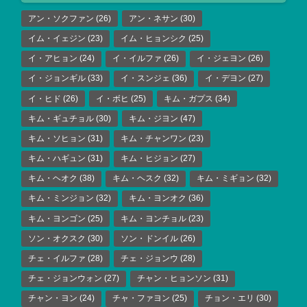
アン・ソクファン
(26)
アン・ネサン
(30)
イム・イェジン
(23)
イム・ヒョンシク
(25)
イ・アヒョン
(24)
イ・イルファ
(26)
イ・ジェヨン
(26)
イ・ジョンギル
(33)
イ・スンジェ
(36)
イ・デヨン
(27)
イ・ヒド
(26)
イ・ボヒ
(25)
キム・ガプス
(34)
キム・ギュチョル
(30)
キム・ジヨン
(47)
キム・ソヒョン
(31)
キム・チャンワン
(23)
キム・ハギュン
(31)
キム・ヒジョン
(27)
キム・ヘオク
(38)
キム・ヘスク
(32)
キム・ミギョン
(32)
キム・ミンジョン
(32)
キム・ヨンオク
(36)
キム・ヨンゴン
(25)
キム・ヨンチョル
(23)
ソン・オクスク
(30)
ソン・ドンイル
(26)
チェ・イルファ
(28)
チェ・ジョンウ
(28)
チェ・ジョンウォン
(27)
チャン・ヒョンソン
(31)
チャン・ヨン
(24)
チャ・ファヨン
(25)
チョン・エリ
(30)