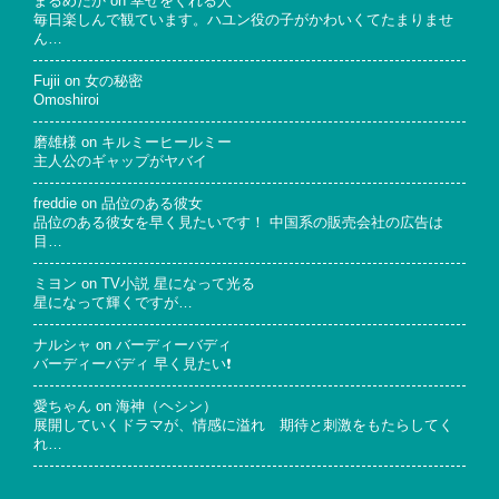
まるめだか
on
幸せをくれる人
毎日楽しんで観ています。ハユン役の子がかわいくてたまりませ
ん…
Fujii
on
女の秘密
Omoshiroi
磨雄様
on
キルミーヒールミー
主人公のギャップがヤバイ
freddie
on
品位のある彼女
品位のある彼女を早く見たいです！ 中国系の販売会社の広告は
目…
ミヨン
on
TV小説 星になって光る
星になって輝くですが…
ナルシャ
on
バーディーバディ
バーディーバディ 早く見たい❗
愛ちゃん
on
海神（ヘシン）
展開していくドラマが、情感に溢れ 期待と刺激をもたらしてく
れ…