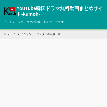
コ
YouTube韓国ドラマ無料動画まとめサイ
ン
テ
ト‐kumoh‐
ン
「
チャン・シウ
」タグの記事一覧のページです。
ツ
へ
移
ホーム
「
チャン・シウ
」タグの記事一覧
動