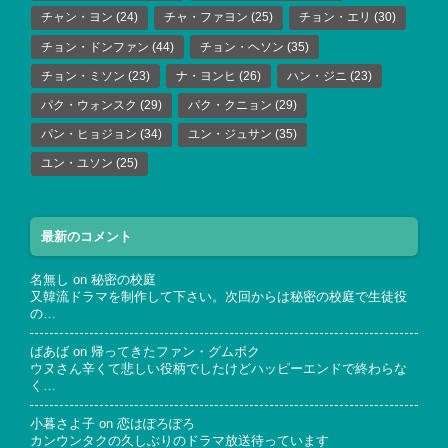
チャン・ヨン
(24)
チャ・ファヨン
(25)
チョン・エリ
(30)
チョン・ドンファン
(44)
チョン・ヘソン
(35)
チョン・ミソン
(23)
ナ・ヨンヒ
(26)
ハン・ジニ
(23)
パク・ウォンスク
(29)
パク・クニョン
(29)
パン・ヒョジョン
(34)
ユン・ジュサン
(35)
ユン・ユソン
(25)
最新のコメント
名無し
on
秘密の校庭
又韓流ドラマを制作して下さい。次回からは秘密の校庭で生徒役
の…
ばあば
on
帰ってきたファン・グムボク
ウヌさん辛くて悲しい役柄でしたけどハッピーエンドで終わらな
く…
小暮さよ子
on
恋はぽろぽろ
カンウンタクの久しぶりのドラマ放送待っています