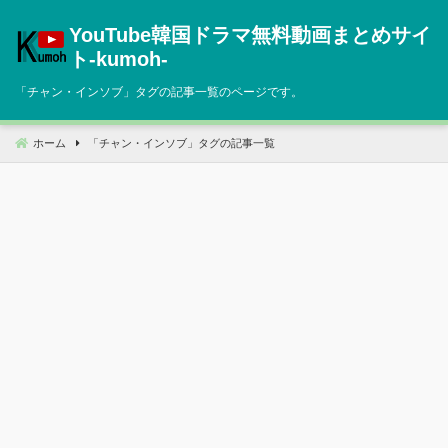
コ
YouTube韓国ドラマ無料動画まとめサイ
ン
テ
ト‐kumoh‐
ン
「
チャン・インソブ
」タグの記事一覧のページです。
ツ
へ
移
ホーム
「
チャン・インソブ
」タグの記事一覧
動