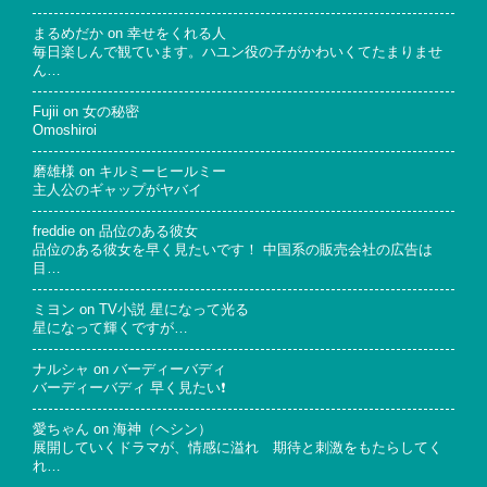
まるめだか
on
幸せをくれる人
毎日楽しんで観ています。ハユン役の子がかわいくてたまりませ
ん…
Fujii
on
女の秘密
Omoshiroi
磨雄様
on
キルミーヒールミー
主人公のギャップがヤバイ
freddie
on
品位のある彼女
品位のある彼女を早く見たいです！ 中国系の販売会社の広告は
目…
ミヨン
on
TV小説 星になって光る
星になって輝くですが…
ナルシャ
on
バーディーバディ
バーディーバディ 早く見たい❗
愛ちゃん
on
海神（ヘシン）
展開していくドラマが、情感に溢れ 期待と刺激をもたらしてく
れ…