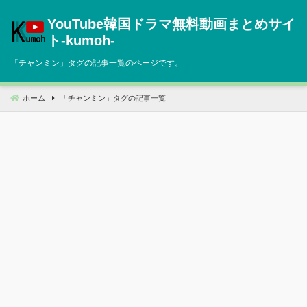
コ
YouTube韓国ドラマ無料動画まとめサイ
ン
テ
ト‐kumoh‐
ン
「
チャンミン
」タグの記事一覧のページです。
ツ
へ
移
ホーム
「
チャンミン
」タグの記事一覧
動