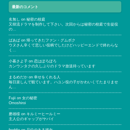
最新のコメント
名無し
on
秘密の校庭
又韓流ドラマを制作して下さい。次回からは秘密の校庭で生徒役
の…
ばあば
on
帰ってきたファン・グムボク
ウヌさん辛くて悲しい役柄でしたけどハッピーエンドで終わらな
く…
小暮さよ子
on
恋はぽろぽろ
カンウンタクの久しぶりのドラマ放送待っています
まるめだか
on
幸せをくれる人
毎日楽しんで観ています。ハユン役の子がかわいくてたまりませ
ん…
Fujii
on
女の秘密
Omoshiroi
磨雄様
on
キルミーヒールミー
主人公のギャップがヤバイ