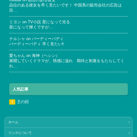
freddie
on
品位のある彼女
品位のある彼女を早く見たいです！ 中国系の販売会社の広告は
目…
ミヨン
on
TV小説 星になって光る
星になって輝くですが…
ナルシャ
on
バーディーバディ
バーディーバディ 早く見たい❗
愛ちゃん
on
海神（ヘシン）
展開していくドラマが、情感に溢れ 期待と刺激をもたらしてく
れ…
人気記事
王の顔
ホーム
リンクについて