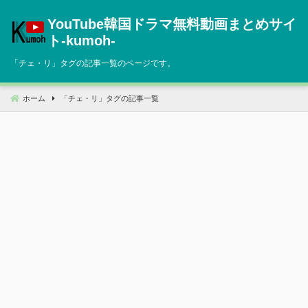
コ
YouTube韓国ドラマ無料動画まとめサイ
ン
テ
ト‐kumoh‐
ン
「
チェ・リ
」タグの記事一覧のページです。
ツ
へ
移
ホーム
「
チェ・リ
」タグの記事一覧
動