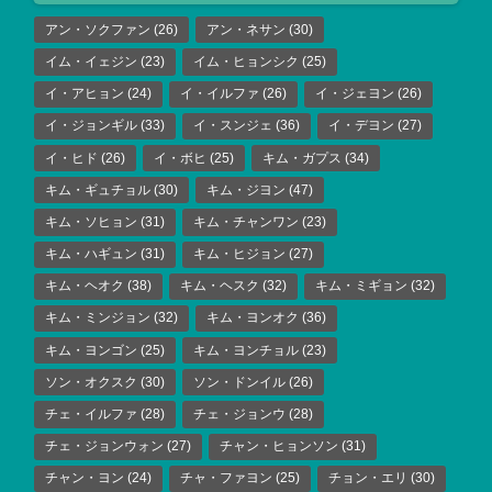
アン・ソクファン
(26)
アン・ネサン
(30)
イム・イェジン
(23)
イム・ヒョンシク
(25)
イ・アヒョン
(24)
イ・イルファ
(26)
イ・ジェヨン
(26)
イ・ジョンギル
(33)
イ・スンジェ
(36)
イ・デヨン
(27)
イ・ヒド
(26)
イ・ボヒ
(25)
キム・ガプス
(34)
キム・ギュチョル
(30)
キム・ジヨン
(47)
キム・ソヒョン
(31)
キム・チャンワン
(23)
キム・ハギュン
(31)
キム・ヒジョン
(27)
キム・ヘオク
(38)
キム・ヘスク
(32)
キム・ミギョン
(32)
キム・ミンジョン
(32)
キム・ヨンオク
(36)
キム・ヨンゴン
(25)
キム・ヨンチョル
(23)
ソン・オクスク
(30)
ソン・ドンイル
(26)
チェ・イルファ
(28)
チェ・ジョンウ
(28)
チェ・ジョンウォン
(27)
チャン・ヒョンソン
(31)
チャン・ヨン
(24)
チャ・ファヨン
(25)
チョン・エリ
(30)