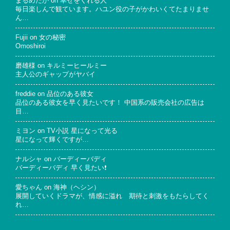
まるめだか
on
幸せをくれる人
毎日楽しんで観ています。ハユン役の子がかわいくてたまりませ
ん…
Fujii
on
女の秘密
Omoshiroi
磨雄様
on
キルミーヒールミー
主人公のギャップがヤバイ
freddie
on
品位のある彼女
品位のある彼女を早く見たいです！ 中国系の販売会社の広告は
目…
ミヨン
on
TV小説 星になって光る
星になって輝くですが…
ナルシャ
on
バーディーバディ
バーディーバディ 早く見たい❗
愛ちゃん
on
海神（ヘシン）
展開していくドラマが、情感に溢れ 期待と刺激をもたらしてく
れ…