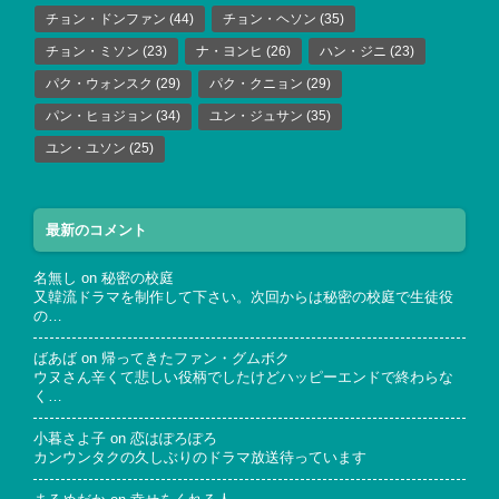
チョン・ドンファン
(44)
チョン・ヘソン
(35)
チョン・ミソン
(23)
ナ・ヨンヒ
(26)
ハン・ジニ
(23)
パク・ウォンスク
(29)
パク・クニョン
(29)
パン・ヒョジョン
(34)
ユン・ジュサン
(35)
ユン・ユソン
(25)
最新のコメント
名無し
on
秘密の校庭
又韓流ドラマを制作して下さい。次回からは秘密の校庭で生徒役
の…
ばあば
on
帰ってきたファン・グムボク
ウヌさん辛くて悲しい役柄でしたけどハッピーエンドで終わらな
く…
小暮さよ子
on
恋はぽろぽろ
カンウンタクの久しぶりのドラマ放送待っています