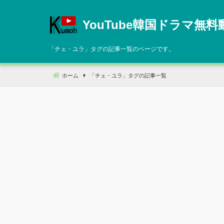
コ
ン
YouTube韓国ドラマ無料
テ
ン
「
チェ・ユラ
」タグの記事一覧のページです。
ツ
へ
ホーム
「
チェ・ユラ
」タグの記事一覧
移
動