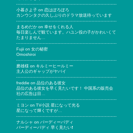
小暮さよ子
on
恋はぽろぽろ
カンウンタクの久しぶりのドラマ放送待っています
まるめだか
on
幸せをくれる人
毎日楽しんで観ています。ハユン役の子がかわいくて
たまりません…
Fujii
on
女の秘密
Omoshiroi
磨雄様
on
キルミーヒールミー
主人公のギャップがヤバイ
freddie
on
品位のある彼女
品位のある彼女を早く見たいです！ 中国系の販売会
社の広告は目…
ミヨン
on
TV小説 星になって光る
星になって輝くですが…
ナルシャ
on
バーディーバディ
バーディーバディ 早く見たい❗