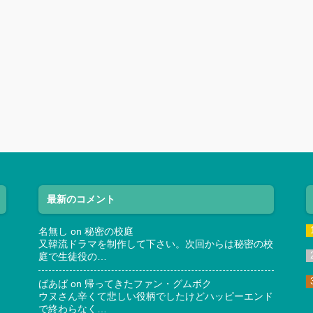
最新のコメント
名無し
on
秘密の校庭
又韓流ドラマを制作して下さい。次回からは秘密の校
庭で生徒役の…
ばあば
on
帰ってきたファン・グムボク
ウヌさん辛くて悲しい役柄でしたけどハッピーエンド
で終わらなく…