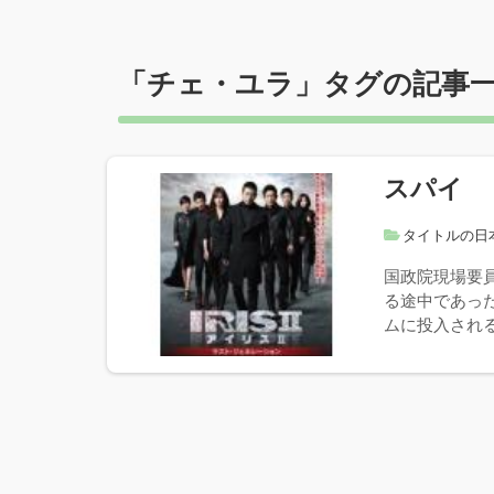
「
チェ・ユラ
」タグの記事
スパイ
タイトルの日
国政院現場要
る途中であっ
ムに投入される