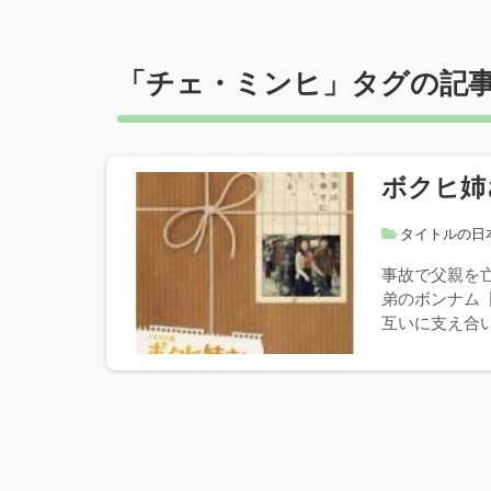
「
チェ・ミンヒ
」タグの記
ボクヒ姉
タイトルの日
事故で父親を
弟のボンナム
互いに支え合い