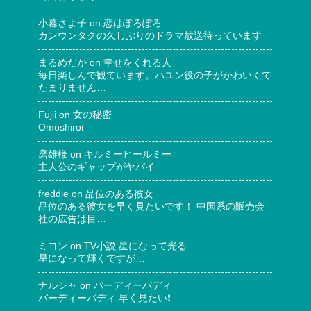
小暮さよ子
on
恋はぽろぽろ
カンウンタクの久しぶりのドラマ放送待っています
まるめだか
on
幸せをくれる人
毎日楽しんで観ています。ハユン役の子がかわいくて
たまりません…
Fujii
on
女の秘密
Omoshiroi
磨雄様
on
キルミーヒールミー
主人公のギャップがヤバイ
freddie
on
品位のある彼女
品位のある彼女を早く見たいです！ 中国系の販売会
社の広告は目…
ミヨン
on
TV小説 星になって光る
星になって輝くですが…
ナルシャ
on
バーディーバディ
バーディーバディ 早く見たい❗