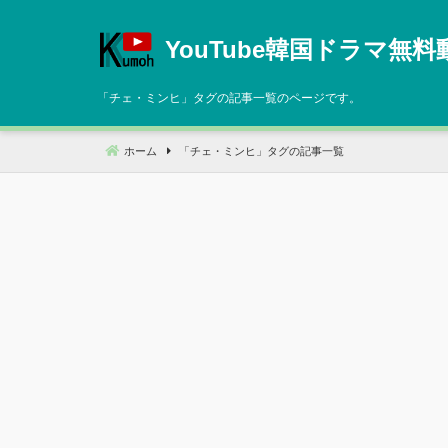
コ
ン
YouTube韓国ドラマ無料
テ
ン
「
チェ・ミンヒ
」タグの記事一覧のページです。
ツ
へ
ホーム
「
チェ・ミンヒ
」タグの記事一覧
移
動