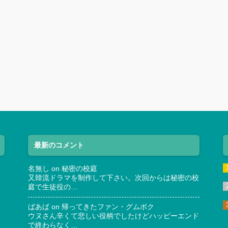
最新のコメント
名無し
on
秘密の校庭
又韓流ドラマを制作して下さい。次回からは秘密の校
庭で生徒役の…
ばあば
on
帰ってきたファン・グムボク
ウヌさん辛くて悲しい役柄でしたけどハッピーエンド
で終わらなく…