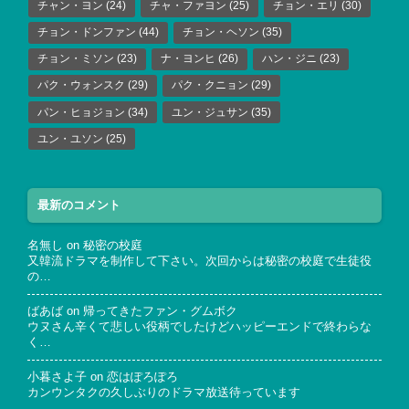
チャン・ヨン
(24)
チャ・ファヨン
(25)
チョン・エリ
(30)
チョン・ドンファン
(44)
チョン・ヘソン
(35)
チョン・ミソン
(23)
ナ・ヨンヒ
(26)
ハン・ジニ
(23)
パク・ウォンスク
(29)
パク・クニョン
(29)
パン・ヒョジョン
(34)
ユン・ジュサン
(35)
ユン・ユソン
(25)
最新のコメント
名無し
on
秘密の校庭
又韓流ドラマを制作して下さい。次回からは秘密の校庭で生徒役
の…
ばあば
on
帰ってきたファン・グムボク
ウヌさん辛くて悲しい役柄でしたけどハッピーエンドで終わらな
く…
小暮さよ子
on
恋はぽろぽろ
カンウンタクの久しぶりのドラマ放送待っています