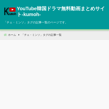
コ
YouTube韓国ドラマ無料動画まとめサイ
ン
テ
ト‐kumoh‐
ン
「
チェ・ミンソ
」タグの記事一覧のページです。
ツ
へ
移
ホーム
「
チェ・ミンソ
」タグの記事一覧
動