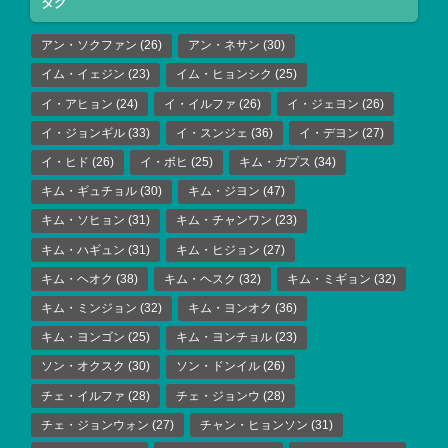
タグ
アン・ソクファン
(26)
アン・ネサン
(30)
イム・イェジン
(23)
イム・ヒョンシク
(25)
イ・アヒョン
(24)
イ・イルファ
(26)
イ・ジェヨン
(26)
イ・ジョンギル
(33)
イ・スンジェ
(36)
イ・デヨン
(27)
イ・ヒド
(26)
イ・ボヒ
(25)
キム・ガプス
(34)
キム・ギュチョル
(30)
キム・ジヨン
(47)
キム・ソヒョン
(31)
キム・チャンワン
(23)
キム・ハギュン
(31)
キム・ヒジョン
(27)
キム・ヘオク
(38)
キム・ヘスク
(32)
キム・ミギョン
(32)
キム・ミンジョン
(32)
キム・ヨンオク
(36)
キム・ヨンゴン
(25)
キム・ヨンチョル
(23)
ソン・オクスク
(30)
ソン・ドンイル
(26)
チェ・イルファ
(28)
チェ・ジョンウ
(28)
チェ・ジョンウォン
(27)
チャン・ヒョンソン
(31)