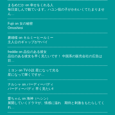
まるめだか
on
幸せをくれる人
毎日楽しんで観ています。ハユン役の子がかわいくてたまりませ
ん…
Fujii
on
女の秘密
Omoshiroi
磨雄様
on
キルミーヒールミー
主人公のギャップがヤバイ
freddie
on
品位のある彼女
品位のある彼女を早く見たいです！ 中国系の販売会社の広告は
目…
ミヨン
on
TV小説 星になって光る
星になって輝くですが…
ナルシャ
on
バーディーバディ
バーディーバディ 早く見たい❗
愛ちゃん
on
海神（ヘシン）
展開していくドラマが、情感に溢れ 期待と刺激をもたらしてく
れ…