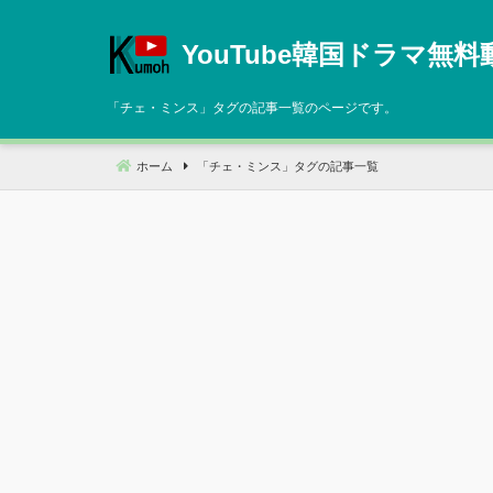
コ
ン
YouTube韓国ドラマ無料
テ
ン
「
チェ・ミンス
」タグの記事一覧のページです。
ツ
へ
ホーム
「
チェ・ミンス
」タグの記事一覧
移
動