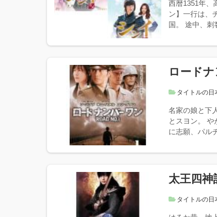
西暦1351
ン】一行は、
国。 途中、刺
ロードナ
タイトルの日
名家の娘と下
とスヨン。 
に志願、パルチ
太王四神
タイトルの日