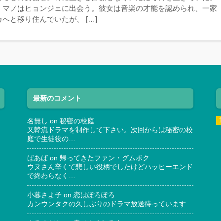
、マノはヒョンジェに出会う。彼女は音楽の才能を認められ、一家
へと移り住んでいたが、 […]
最新のコメント
名無し
on
秘密の校庭
又韓流ドラマを制作して下さい。次回からは秘密の校
庭で生徒役の…
ばあば
on
帰ってきたファン・グムボク
ウヌさん辛くて悲しい役柄でしたけどハッピーエンド
で終わらなく…
小暮さよ子
on
恋はぽろぽろ
カンウンタクの久しぶりのドラマ放送待っています