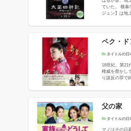
はるか昔、地
ていた。 横
ジュン】は地上
ペク・ド
タイトルの日
18世紀、第2
権威を脅かし
り謀反の罪で糾
父の家
タイトルの日
マノはその日