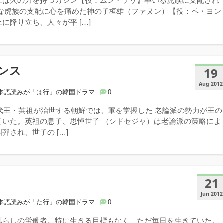
上は火の力を持つカジン【役：ムン・ソリ】率いる虎族に支配され
暴な虎族の支配に心を痛めた神の子桓雄（ファヌン）【役：ペ・ヨン
に降り立ち、人々が平 […]
ンス
19
Aug 2012
本語読みが「は行」の韓国ドラマ
0
1代王・英祖が治世する朝鮮では、軍を掌握した 老論派の勢力が王の
ていた。英祖の息子、思悼世子 （シドセジャ）は老論派の策略によ
弾され、世子の […]
21
Jun 2012
本語読みが「た行」の韓国ドラマ
0
暮らしの労働者。特に生きる目標もなく、ただ毎日を生きていた。