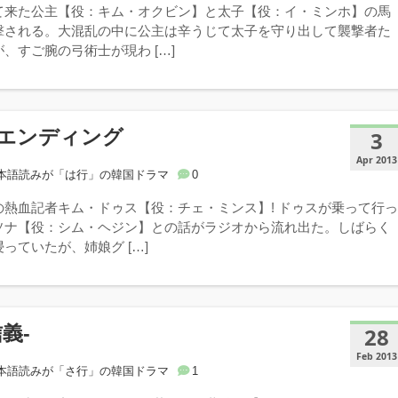
て来た公主【役：キム・オクビン】と太子【役：イ・ミンホ】の馬
撃される。大混乱の中に公主は辛うじて太子を守り出して襲撃者た
、すご腕の弓術士が現わ […]
エンディング
3
Apr 2013
本語読みが「は行」の韓国ドラマ
0
の熱血記者キム・ドゥス【役：チェ・ミンス】! ドゥスが乗って行
ソナ【役：シム・ヘジン】との話がラジオから流れ出た。しばらく
っていたが、姉娘グ […]
義-
28
Feb 2013
本語読みが「さ行」の韓国ドラマ
1