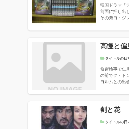
韓国ドラマ「
前面に押し出
その弟ヨ・ジン
高慢と偏
タイトルの日
修習検事で仁
の前でク・ド
ヨルムとの出会
剣と花
タイトルの日