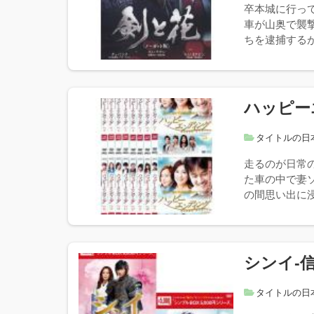
卒本城に行っ
車が山奥で襲
ちを逮捕するが
ハッピー
タイトルの日
走るのが日常
た車の中で妻
の間思い出に浸
シンイ-信
タイトルの日