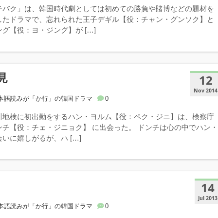
テバク」は、韓国時代劇としては初めての勝負や賭博などの題材を
したドラマで、忘れられた王子デギル【役：チャン・グンソク】と
グ【役：ヨ・ジング】が […]
見
12
Nov 2014
本語読みが「か行」の韓国ドラマ
0
川地検に初出勤をするハン・ヨルム【役：ペク・ジニ】は、検察庁
ンチ【役：チェ・ジニョク】 に出会った。 ドンチは心の中でハン
いに嬉しがるが、ハ […]
14
Jul 2013
本語読みが「か行」の韓国ドラマ
0