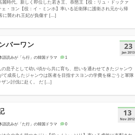
年、高麗時代。新しく即位した若き王、恭愍王【役：リュ・ドックァ
チェ・ヨン【役：イ・ミンホ】率いる近衛隊に護衛され元から帰
客に襲われ王妃が負傷す […]
ンバーワン
23
Jan 2013
本語読みが「ら行」の韓国ドラマ
1
人の息子として幼い頃から共に育ち、想いを通わせてきたジャンウ
やがて成長したジャンウは医者を目指すスヨンの学費を稼ごうと軍隊
ザン討伐に赴く。 だ […]
記
13
Nov 2012
本語読みが「た行」の韓国ドラマ
0