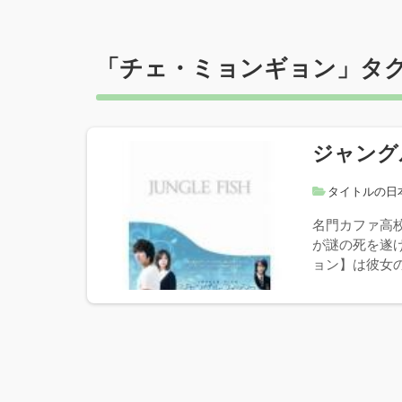
「
チェ・ミョンギョン
」タ
ジャング
タイトルの日
名門カファ高
が謎の死を遂
ョン】は彼女の