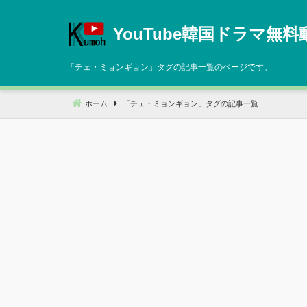
コ
ン
YouTube韓国ドラマ無料
テ
ン
「
チェ・ミョンギョン
」タグの記事一覧のページです。
ツ
へ
ホーム
「
チェ・ミョンギョン
」タグの記事一覧
移
動