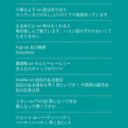
小暮さよ子
on
恋はぽろぽろ
カンウンタクの久しぶりのドラマ放送待っています
まるめだか
on
幸せをくれる人
毎日楽しんで観ています。ハユン役の子がかわいくて
たまりません…
Fujii
on
女の秘密
Omoshiroi
磨雄様
on
キルミーヒールミー
主人公のギャップがヤバイ
freddie
on
品位のある彼女
品位のある彼女を早く見たいです！ 中国系の販売会
社の広告は目…
ミヨン
on
TV小説 星になって光る
星になって輝くですが…
ナルシャ
on
バーディーバディ
バーディーバディ 早く見たい❗