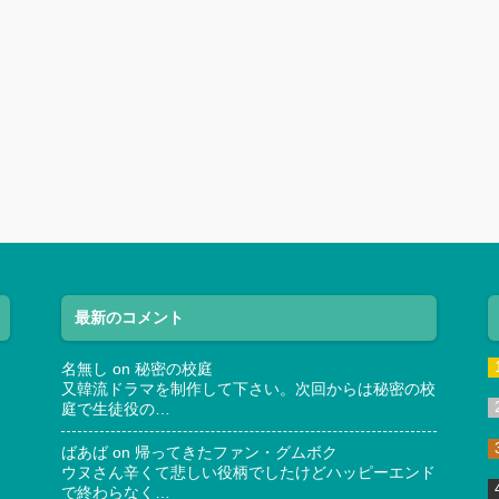
最新のコメント
名無し
on
秘密の校庭
又韓流ドラマを制作して下さい。次回からは秘密の校
庭で生徒役の…
ばあば
on
帰ってきたファン・グムボク
ウヌさん辛くて悲しい役柄でしたけどハッピーエンド
で終わらなく…