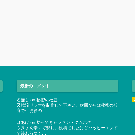
最新のコメント
名無し
on
秘密の校庭
又韓流ドラマを制作して下さい。次回からは秘密の校
庭で生徒役の…
ばあば
on
帰ってきたファン・グムボク
ウヌさん辛くて悲しい役柄でしたけどハッピーエンド
で終わらなく…