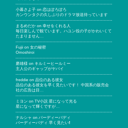
小暮さよ子
on
恋はぽろぽろ
カンウンタクの久しぶりのドラマ放送待っています
まるめだか
on
幸せをくれる人
毎日楽しんで観ています。ハユン役の子がかわいくて
たまりません…
Fujii
on
女の秘密
Omoshiroi
磨雄様
on
キルミーヒールミー
主人公のギャップがヤバイ
freddie
on
品位のある彼女
品位のある彼女を早く見たいです！ 中国系の販売会
社の広告は目…
ミヨン
on
TV小説 星になって光る
星になって輝くですが…
ナルシャ
on
バーディーバディ
バーディーバディ 早く見たい❗