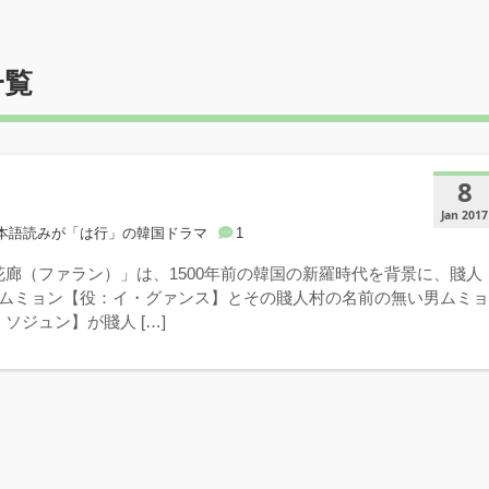
一覧
8
Jan 2017
本語読みが「は行」の韓国ドラマ
1
花廊（ファラン）」は、1500年前の韓国の新羅時代を背景に、賤人
たムミョン【役：イ・グァンス】とその賤人村の名前の無い男ムミ
ソジュン】が賤人 […]