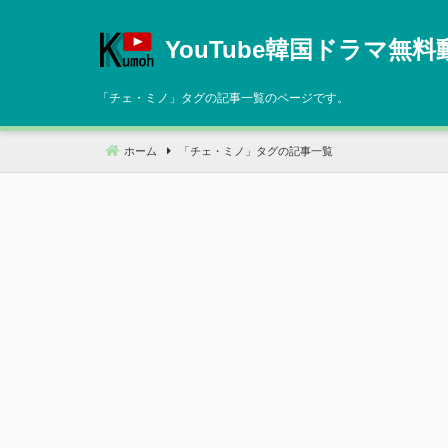
コ
ン
YouTube韓国ドラマ無料
テ
ン
「
チェ・ミノ
」タグの記事一覧のページです。
ツ
へ
ホーム
「
チェ・ミノ
」タグの記事一覧
移
動