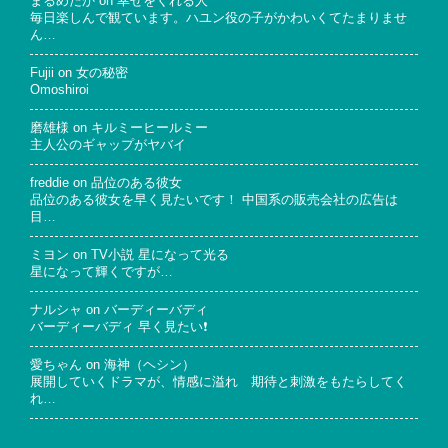
まるめだか
on
幸せをくれる人
毎日楽しんで観ています。ハユン役の子がかわいくてたまりませ
ん…
Fujii
on
女の秘密
Omoshiroi
磨雄様
on
キルミーヒールミー
主人公のギャップがヤバイ
freddie
on
品位のある彼女
品位のある彼女を早く見たいです！ 中国系の販売会社の広告は
目…
ミヨン
on
TV小説 星になって光る
星になって輝くですが…
ナルシャ
on
バーディーバディ
バーディーバディ 早く見たい❗
愛ちゃん
on
海神（ヘシン）
展開していくドラマが、情感に溢れ 期待と刺激をもたらしてく
れ…