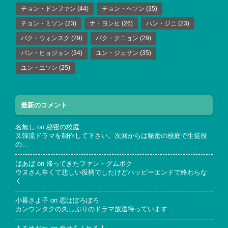
チョン・ドンファン
(44)
チョン・ヘソン
(35)
チョン・ミソン
(23)
ナ・ヨンヒ
(26)
ハン・ジニ
(23)
パク・ウォンスク
(29)
パク・クニョン
(29)
パン・ヒョジョン
(34)
ユン・ジュサン
(35)
ユン・ユソン
(25)
最新のコメント
名無し
on
秘密の校庭
又韓流ドラマを制作して下さい。次回からは秘密の校庭で生徒役
の…
ばあば
on
帰ってきたファン・グムボク
ウヌさん辛くて悲しい役柄でしたけどハッピーエンドで終わらな
く…
小暮さよ子
on
恋はぽろぽろ
カンウンタクの久しぶりのドラマ放送待っています