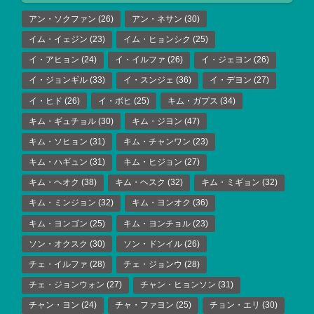
アン・ソクファン
(26)
アン・ネサン
(30)
イム・イェジン
(23)
イム・ヒョンシク
(25)
イ・アヒョン
(24)
イ・イルファ
(26)
イ・ジェヨン
(26)
イ・ジョンギル
(33)
イ・スンジェ
(36)
イ・デヨン
(27)
イ・ヒド
(26)
イ・ボヒ
(25)
キム・ガプス
(34)
キム・ギュチョル
(30)
キム・ジヨン
(47)
キム・ソヒョン
(31)
キム・チャンワン
(23)
キム・ハギュン
(31)
キム・ヒジョン
(27)
キム・ヘオク
(38)
キム・ヘスク
(32)
キム・ミギョン
(32)
キム・ミンジョン
(32)
キム・ヨンオク
(36)
キム・ヨンゴン
(25)
キム・ヨンチョル
(23)
ソン・オクスク
(30)
ソン・ドンイル
(26)
チェ・イルファ
(28)
チェ・ジョンウ
(28)
チェ・ジョンウォン
(27)
チャン・ヒョンソン
(31)
チャン・ヨン
(24)
チャ・ファヨン
(25)
チョン・エリ
(30)