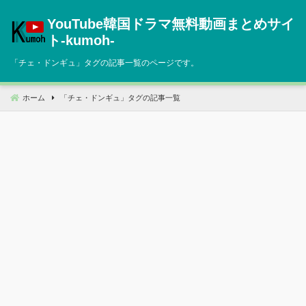
コ
YouTube韓国ドラマ無料動画まとめサイ
ン
テ
ト‐kumoh‐
ン
「
チェ・ドンギュ
」タグの記事一覧のページです。
ツ
へ
移
ホーム
「
チェ・ドンギュ
」タグの記事一覧
動