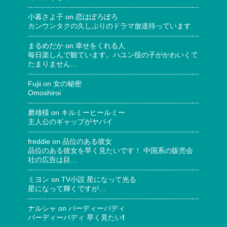
小暮さよ子
on
恋はぽろぽろ
カンウンタクの久しぶりのドラマ放送待っています
まるめだか
on
幸せをくれる人
毎日楽しんで観ています。ハユン役の子がかわいくて
たまりません…
Fujii
on
女の秘密
Omoshiroi
磨雄様
on
キルミーヒールミー
主人公のギャップがヤバイ
freddie
on
品位のある彼女
品位のある彼女を早く見たいです！ 中国系の販売会
社の広告は目…
ミヨン
on
TV小説 星になって光る
星になって輝くですが…
ナルシャ
on
バーディーバディ
バーディーバディ 早く見たい❗