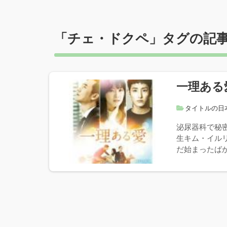
「
チェ・ドクペ
」タグの記
一理ある
タイトルの日
泌尿器科で秘
生キム・イル
だ始まったばか