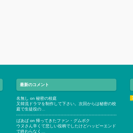
最新のコメント
名無し
on
秘密の校庭
又韓流ドラマを制作して下さい。次回からは秘密の校
庭で生徒役の…
ばあば
on
帰ってきたファン・グムボク
ウヌさん辛くて悲しい役柄でしたけどハッピーエンド
で終わらなく…