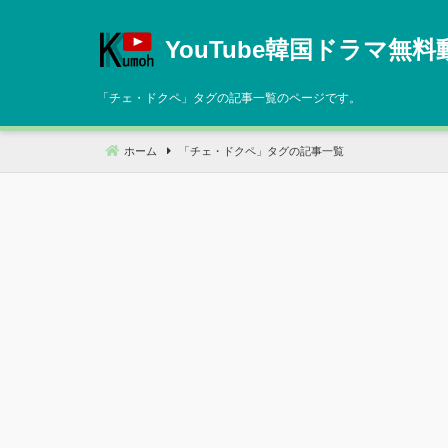
コ
ン
YouTube韓国ドラマ無料
テ
ン
「
チェ・ドクペ
」タグの記事一覧のページです。
ツ
へ
ホーム
「
チェ・ドクペ
」タグの記事一覧
移
動