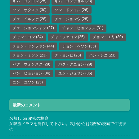
キム・ヨンゴン
(25)
キム・ヨンチョル
(23)
ソン・オクスク
(30)
ソン・ドンイル
(26)
チェ・イルファ
(28)
チェ・ジョンウ
(28)
チェ・ジョンウォン
(27)
チャン・ヒョンソン
(31)
チャン・ヨン
(24)
チャ・ファヨン
(25)
チョン・エリ
(30)
チョン・ドンファン
(44)
チョン・ヘソン
(35)
チョン・ミソン
(23)
ナ・ヨンヒ
(26)
ハン・ジニ
(23)
パク・ウォンスク
(29)
パク・クニョン
(29)
パン・ヒョジョン
(34)
ユン・ジュサン
(35)
ユン・ユソン
(25)
最新のコメント
名無し
on
秘密の校庭
又韓流ドラマを制作して下さい。次回からは秘密の校庭で生徒役
の…