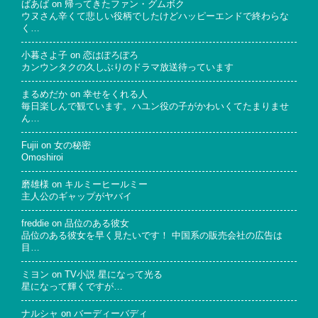
ばあば
on
帰ってきたファン・グムボク
ウヌさん辛くて悲しい役柄でしたけどハッピーエンドで終わらな
く…
小暮さよ子
on
恋はぽろぽろ
カンウンタクの久しぶりのドラマ放送待っています
まるめだか
on
幸せをくれる人
毎日楽しんで観ています。ハユン役の子がかわいくてたまりませ
ん…
Fujii
on
女の秘密
Omoshiroi
磨雄様
on
キルミーヒールミー
主人公のギャップがヤバイ
freddie
on
品位のある彼女
品位のある彼女を早く見たいです！ 中国系の販売会社の広告は
目…
ミヨン
on
TV小説 星になって光る
星になって輝くですが…
ナルシャ
on
バーディーバディ