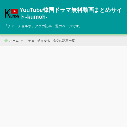
コ
YouTube韓国ドラマ無料動画まとめサイ
ン
テ
ト‐kumoh‐
ン
「
チェ・チョルホ
」タグの記事一覧のページです。
ツ
へ
移
ホーム
「
チェ・チョルホ
」タグの記事一覧
動