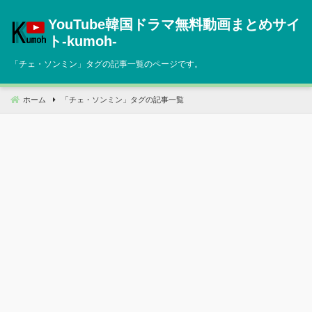
コ
YouTube韓国ドラマ無料動画まとめサイ
ン
テ
ト‐kumoh‐
ン
「
チェ・ソンミン
」タグの記事一覧のページです。
ツ
へ
移
ホーム
「
チェ・ソンミン
」タグの記事一覧
動