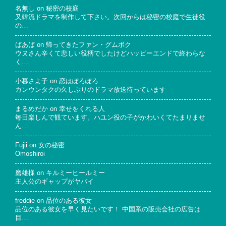
名無し
on
秘密の校庭
又韓流ドラマを制作して下さい。次回からは秘密の校庭で生徒役
の…
ばあば
on
帰ってきたファン・グムボク
ウヌさん辛くて悲しい役柄でしたけどハッピーエンドで終わらな
く…
小暮さよ子
on
恋はぽろぽろ
カンウンタクの久しぶりのドラマ放送待っています
まるめだか
on
幸せをくれる人
毎日楽しんで観ています。ハユン役の子がかわいくてたまりませ
ん…
Fujii
on
女の秘密
Omoshiroi
磨雄様
on
キルミーヒールミー
主人公のギャップがヤバイ
freddie
on
品位のある彼女
品位のある彼女を早く見たいです！ 中国系の販売会社の広告は
目…