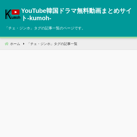
コ
YouTube韓国ドラマ無料動画まとめサイ
ン
テ
ト‐kumoh‐
ン
「
チェ・ジンホ
」タグの記事一覧のページです。
ツ
へ
移
ホーム
「
チェ・ジンホ
」タグの記事一覧
動