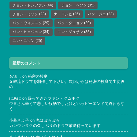
チョン・ドンファン
(44)
チョン・ヘソン
(35)
チョン・ミソン
(23)
ナ・ヨンヒ
(26)
ハン・ジニ
(23)
パク・ウォンスク
(29)
パク・クニョン
(29)
パン・ヒョジョン
(34)
ユン・ジュサン
(35)
ユン・ユソン
(25)
最新のコメント
名無し
on
秘密の校庭
又韓流ドラマを制作して下さい。次回からは秘密の校庭で生徒役
の…
ばあば
on
帰ってきたファン・グムボク
ウヌさん辛くて悲しい役柄でしたけどハッピーエンドで終わらな
く…
小暮さよ子
on
恋はぽろぽろ
カンウンタクの久しぶりのドラマ放送待っています