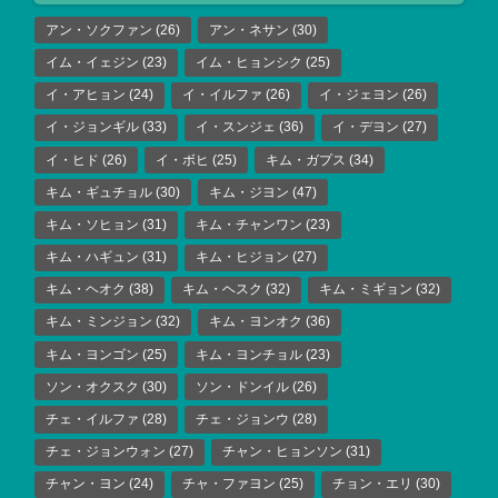
アン・ソクファン
(26)
アン・ネサン
(30)
イム・イェジン
(23)
イム・ヒョンシク
(25)
イ・アヒョン
(24)
イ・イルファ
(26)
イ・ジェヨン
(26)
イ・ジョンギル
(33)
イ・スンジェ
(36)
イ・デヨン
(27)
イ・ヒド
(26)
イ・ボヒ
(25)
キム・ガプス
(34)
キム・ギュチョル
(30)
キム・ジヨン
(47)
キム・ソヒョン
(31)
キム・チャンワン
(23)
キム・ハギュン
(31)
キム・ヒジョン
(27)
キム・ヘオク
(38)
キム・ヘスク
(32)
キム・ミギョン
(32)
キム・ミンジョン
(32)
キム・ヨンオク
(36)
キム・ヨンゴン
(25)
キム・ヨンチョル
(23)
ソン・オクスク
(30)
ソン・ドンイル
(26)
チェ・イルファ
(28)
チェ・ジョンウ
(28)
チェ・ジョンウォン
(27)
チャン・ヒョンソン
(31)
チャン・ヨン
(24)
チャ・ファヨン
(25)
チョン・エリ
(30)