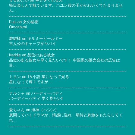
まるめだか
on
幸せをくれる人
毎日楽しんで観ています。ハユン役の子がかわいくてたまりませ
ん…
Fujii
on
女の秘密
Omoshiroi
磨雄様
on
キルミーヒールミー
主人公のギャップがヤバイ
freddie
on
品位のある彼女
品位のある彼女を早く見たいです！ 中国系の販売会社の広告は
目…
ミヨン
on
TV小説 星になって光る
星になって輝くですが…
ナルシャ
on
バーディーバディ
バーディーバディ 早く見たい❗
愛ちゃん
on
海神（ヘシン）
展開していくドラマが、情感に溢れ 期待と刺激をもたらしてく
れ…