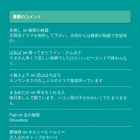
最新のコメント
名無し
on
秘密の校庭
又韓流ドラマを制作して下さい。次回からは秘密の校庭で生徒役
の…
ばあば
on
帰ってきたファン・グムボク
ウヌさん辛くて悲しい役柄でしたけどハッピーエンドで終わらな
く…
小暮さよ子
on
恋はぽろぽろ
カンウンタクの久しぶりのドラマ放送待っています
まるめだか
on
幸せをくれる人
毎日楽しんで観ています。ハユン役の子がかわいくてたまりませ
ん…
Fujii
on
女の秘密
Omoshiroi
磨雄様
on
キルミーヒールミー
主人公のギャップがヤバイ