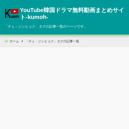
コ
YouTube韓国ドラマ無料動画まとめサイ
ン
テ
ト‐kumoh‐
ン
「
チェ・ジンヒョク
」タグの記事一覧のページです。
ツ
へ
移
ホーム
「
チェ・ジンヒョク
」タグの記事一覧
動