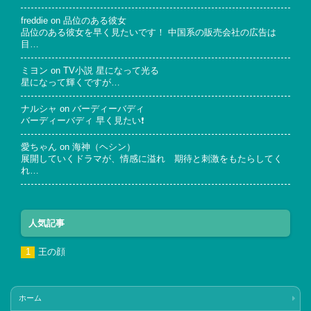
freddie
on
品位のある彼女
品位のある彼女を早く見たいです！ 中国系の販売会社の広告は
目…
ミヨン
on
TV小説 星になって光る
星になって輝くですが…
ナルシャ
on
バーディーバディ
バーディーバディ 早く見たい❗
愛ちゃん
on
海神（ヘシン）
展開していくドラマが、情感に溢れ 期待と刺激をもたらしてく
れ…
人気記事
王の顔
ホーム