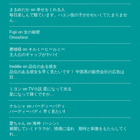
まるめだか
on
幸せをくれる人
毎日楽しんで観ています。ハユン役の子がかわいくてたまりませ
ん…
Fujii
on
女の秘密
Omoshiroi
磨雄様
on
キルミーヒールミー
主人公のギャップがヤバイ
freddie
on
品位のある彼女
品位のある彼女を早く見たいです！ 中国系の販売会社の広告は
目…
ミヨン
on
TV小説 星になって光る
星になって輝くですが…
ナルシャ
on
バーディーバディ
バーディーバディ 早く見たい❗
愛ちゃん
on
海神（ヘシン）
展開していくドラマが、情感に溢れ 期待と刺激をもたらしてく
れ…