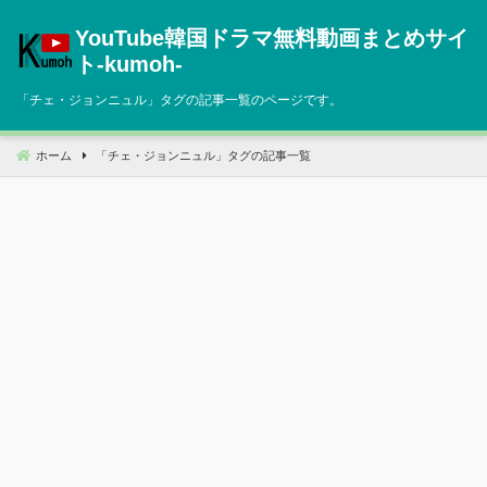
コ
YouTube韓国ドラマ無料動画まとめサイ
ン
テ
ト‐kumoh‐
ン
「
チェ・ジョンニュル
」タグの記事一覧のページです。
ツ
へ
移
ホーム
「
チェ・ジョンニュル
」タグの記事一覧
動