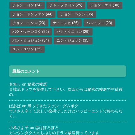
チャン・ヨン
(24)
チャ・ファヨン
(25)
チョン・エリ
(30)
チョン・ドンファン
(44)
チョン・ヘソン
(35)
チョン・ミソン
(23)
ナ・ヨンヒ
(26)
ハン・ジニ
(23)
パク・ウォンスク
(29)
パク・クニョン
(29)
パン・ヒョジョン
(34)
ユン・ジュサン
(35)
ユン・ユソン
(25)
最新のコメント
名無し
on
秘密の校庭
又韓流ドラマを制作して下さい。次回からは秘密の校庭で生徒役
の…
ばあば
on
帰ってきたファン・グムボク
ウヌさん辛くて悲しい役柄でしたけどハッピーエンドで終わらな
く…
小暮さよ子
on
恋はぽろぽろ
カンウンタクの久しぶりのドラマ放送待っています