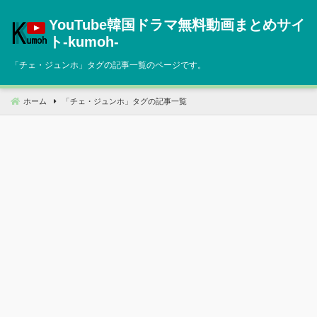
コ
YouTube韓国ドラマ無料動画まとめサイ
ン
テ
ト‐kumoh‐
ン
「
チェ・ジュンホ
」タグの記事一覧のページです。
ツ
へ
移
ホーム
「
チェ・ジュンホ
」タグの記事一覧
動