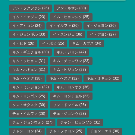
アン・ソクファン
(26)
アン・ネサン
(30)
イム・イェジン
(23)
イム・ヒョンシク
(25)
イ・アヒョン
(24)
イ・イルファ
(26)
イ・ジェヨン
(26)
イ・ジョンギル
(33)
イ・スンジェ
(36)
イ・デヨン
(27)
イ・ヒド
(26)
イ・ボヒ
(25)
キム・ガプス
(34)
キム・ギュチョル
(30)
キム・ジヨン
(47)
キム・ソヒョン
(31)
キム・チャンワン
(23)
キム・ハギュン
(31)
キム・ヒジョン
(27)
キム・ヘオク
(38)
キム・ヘスク
(32)
キム・ミギョン
(32)
キム・ミンジョン
(32)
キム・ヨンオク
(36)
キム・ヨンゴン
(25)
キム・ヨンチョル
(23)
ソン・オクスク
(30)
ソン・ドンイル
(26)
チェ・イルファ
(28)
チェ・ジョンウ
(28)
チェ・ジョンウォン
(27)
チャン・ヒョンソン
(31)
チャン・ヨン
(24)
チャ・ファヨン
(25)
チョン・エリ
(30)