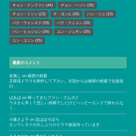
チョン・ドンファン
(44)
チョン・ヘソン
(35)
チョン・ミソン
(23)
ナ・ヨンヒ
(26)
ハン・ジニ
(23)
パク・ウォンスク
(29)
パク・クニョン
(29)
パン・ヒョジョン
(34)
ユン・ジュサン
(35)
ユン・ユソン
(25)
最新のコメント
名無し
on
秘密の校庭
又韓流ドラマを制作して下さい。次回からは秘密の校庭で生徒役
の…
ばあば
on
帰ってきたファン・グムボク
ウヌさん辛くて悲しい役柄でしたけどハッピーエンドで終わらな
く…
小暮さよ子
on
恋はぽろぽろ
カンウンタクの久しぶりのドラマ放送待っています