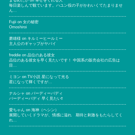
まるめだか
on
幸せをくれる人
毎日楽しんで観ています。ハユン役の子がかわいくてたまりませ
ん…
Fujii
on
女の秘密
Omoshiroi
磨雄様
on
キルミーヒールミー
主人公のギャップがヤバイ
freddie
on
品位のある彼女
品位のある彼女を早く見たいです！ 中国系の販売会社の広告は
目…
ミヨン
on
TV小説 星になって光る
星になって輝くですが…
ナルシャ
on
バーディーバディ
バーディーバディ 早く見たい❗
愛ちゃん
on
海神（ヘシン）
展開していくドラマが、情感に溢れ 期待と刺激をもたらしてく
れ…