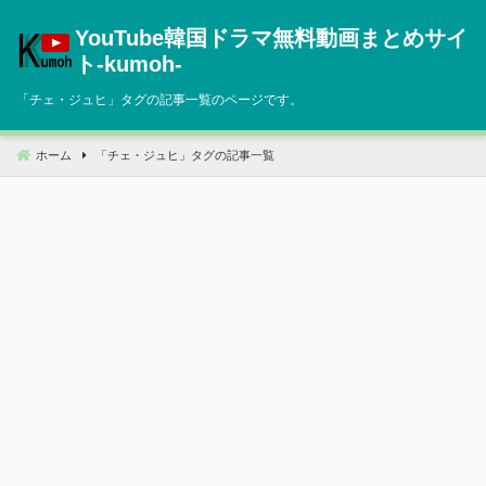
コ
YouTube韓国ドラマ無料動画まとめサイ
ン
テ
ト‐kumoh‐
ン
「
チェ・ジュヒ
」タグの記事一覧のページです。
ツ
へ
移
ホーム
「
チェ・ジュヒ
」タグの記事一覧
動