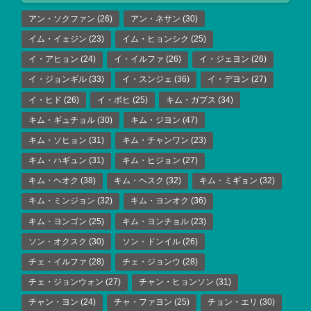
アン・ソクファン
(26)
アン・ネサン
(30)
イム・イェジン
(23)
イム・ヒョンシク
(25)
イ・アヒョン
(24)
イ・イルファ
(26)
イ・ジェヨン
(26)
イ・ジョンギル
(33)
イ・スンジェ
(36)
イ・デヨン
(27)
イ・ヒド
(26)
イ・ボヒ
(25)
キム・ガプス
(34)
キム・ギュチョル
(30)
キム・ジヨン
(47)
キム・ソヒョン
(31)
キム・チャンワン
(23)
キム・ハギュン
(31)
キム・ヒジョン
(27)
キム・ヘオク
(38)
キム・ヘスク
(32)
キム・ミギョン
(32)
キム・ミンジョン
(32)
キム・ヨンオク
(36)
キム・ヨンゴン
(25)
キム・ヨンチョル
(23)
ソン・オクスク
(30)
ソン・ドンイル
(26)
チェ・イルファ
(28)
チェ・ジョンウ
(28)
チェ・ジョンウォン
(27)
チャン・ヒョンソン
(31)
チャン・ヨン
(24)
チャ・ファヨン
(25)
チョン・エリ
(30)