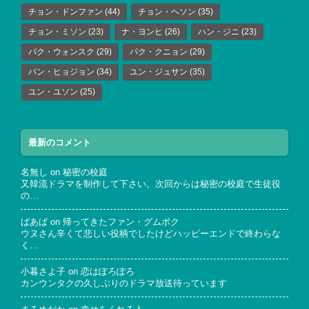
チョン・ドンファン
(44)
チョン・ヘソン
(35)
チョン・ミソン
(23)
ナ・ヨンヒ
(26)
ハン・ジニ
(23)
パク・ウォンスク
(29)
パク・クニョン
(29)
パン・ヒョジョン
(34)
ユン・ジュサン
(35)
ユン・ユソン
(25)
最新のコメント
名無し
on
秘密の校庭
又韓流ドラマを制作して下さい。次回からは秘密の校庭で生徒役
の…
ばあば
on
帰ってきたファン・グムボク
ウヌさん辛くて悲しい役柄でしたけどハッピーエンドで終わらな
く…
小暮さよ子
on
恋はぽろぽろ
カンウンタクの久しぶりのドラマ放送待っています