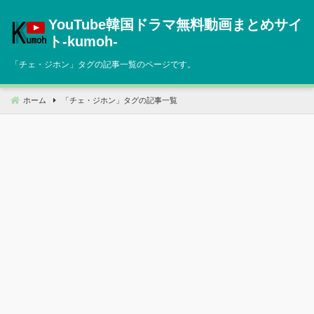
コ
YouTube韓国ドラマ無料動画まとめサイ
ン
テ
ト‐kumoh‐
ン
「
チェ・ジホン
」タグの記事一覧のページです。
ツ
へ
移
ホーム
「
チェ・ジホン
」タグの記事一覧
動