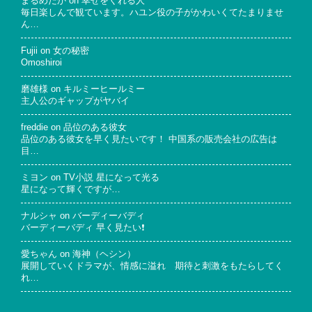
まるめだか
on
幸せをくれる人
毎日楽しんで観ています。ハユン役の子がかわいくてたまりませ
ん…
Fujii
on
女の秘密
Omoshiroi
磨雄様
on
キルミーヒールミー
主人公のギャップがヤバイ
freddie
on
品位のある彼女
品位のある彼女を早く見たいです！ 中国系の販売会社の広告は
目…
ミヨン
on
TV小説 星になって光る
星になって輝くですが…
ナルシャ
on
バーディーバディ
バーディーバディ 早く見たい❗
愛ちゃん
on
海神（ヘシン）
展開していくドラマが、情感に溢れ 期待と刺激をもたらしてく
れ…