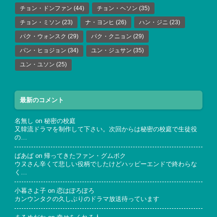
チョン・ドンファン
(44)
チョン・ヘソン
(35)
チョン・ミソン
(23)
ナ・ヨンヒ
(26)
ハン・ジニ
(23)
パク・ウォンスク
(29)
パク・クニョン
(29)
パン・ヒョジョン
(34)
ユン・ジュサン
(35)
ユン・ユソン
(25)
最新のコメント
名無し
on
秘密の校庭
又韓流ドラマを制作して下さい。次回からは秘密の校庭で生徒役
の…
ばあば
on
帰ってきたファン・グムボク
ウヌさん辛くて悲しい役柄でしたけどハッピーエンドで終わらな
く…
小暮さよ子
on
恋はぽろぽろ
カンウンタクの久しぶりのドラマ放送待っています