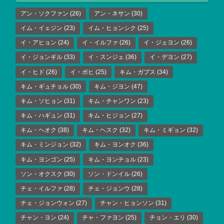
アン・ソクファン
(26)
アン・ネサン
(30)
イム・イェジン
(23)
イム・ヒョンシク
(25)
イ・アヒョン
(24)
イ・イルファ
(26)
イ・ジェヨン
(26)
イ・ジョンギル
(33)
イ・スンジェ
(36)
イ・デヨン
(27)
イ・ヒド
(26)
イ・ボヒ
(25)
キム・ガプス
(34)
キム・ギュチョル
(30)
キム・ジヨン
(47)
キム・ソヒョン
(31)
キム・チャンワン
(23)
キム・ハギュン
(31)
キム・ヒジョン
(27)
キム・ヘオク
(38)
キム・ヘスク
(32)
キム・ミギョン
(32)
キム・ミンジョン
(32)
キム・ヨンオク
(36)
キム・ヨンゴン
(25)
キム・ヨンチョル
(23)
ソン・オクスク
(30)
ソン・ドンイル
(26)
チェ・イルファ
(28)
チェ・ジョンウ
(28)
チェ・ジョンウォン
(27)
チャン・ヒョンソン
(31)
チャン・ヨン
(24)
チャ・ファヨン
(25)
チョン・エリ
(30)