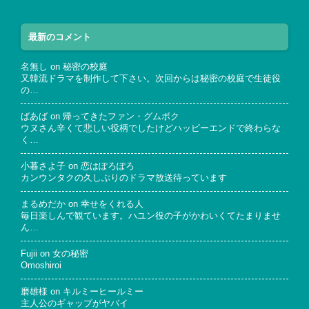
最新のコメント
名無し
on
秘密の校庭
又韓流ドラマを制作して下さい。次回からは秘密の校庭で生徒役
の…
ばあば
on
帰ってきたファン・グムボク
ウヌさん辛くて悲しい役柄でしたけどハッピーエンドで終わらな
く…
小暮さよ子
on
恋はぽろぽろ
カンウンタクの久しぶりのドラマ放送待っています
まるめだか
on
幸せをくれる人
毎日楽しんで観ています。ハユン役の子がかわいくてたまりませ
ん…
Fujii
on
女の秘密
Omoshiroi
磨雄様
on
キルミーヒールミー
主人公のギャップがヤバイ