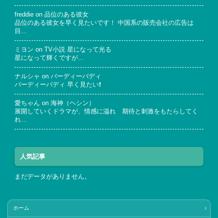
freddie
on
品位のある彼女
品位のある彼女を早く見たいです！ 中国系の販売会社の広告は
目…
ミヨン
on
TV小説 星になって光る
星になって輝くですが…
ナルシャ
on
バーディーバディ
バーディーバディ 早く見たい❗
愛ちゃん
on
海神（ヘシン）
展開していくドラマが、情感に溢れ 期待と刺激をもたらしてく
れ…
人気記事
まだデータがありません。
ホーム