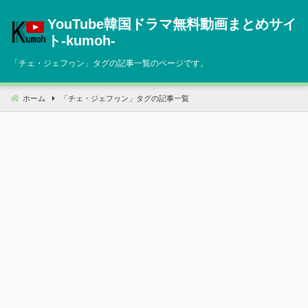
コ
YouTube韓国ドラマ無料動画まとめサイ
ン
テ
ト‐kumoh‐
ン
「
チェ・ジェフヮン
」タグの記事一覧のページです。
ツ
へ
移
ホーム
「
チェ・ジェフヮン
」タグの記事一覧
動