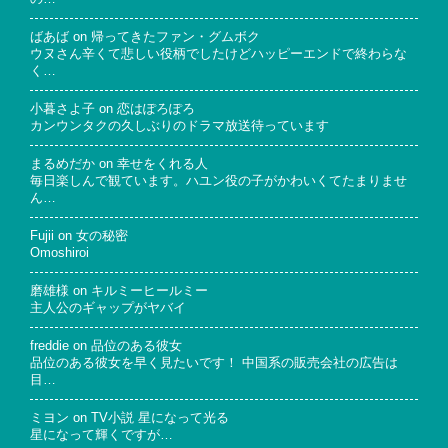
ばあば
on
帰ってきたファン・グムボク
ウヌさん辛くて悲しい役柄でしたけどハッピーエンドで終わらな
く…
小暮さよ子
on
恋はぽろぽろ
カンウンタクの久しぶりのドラマ放送待っています
まるめだか
on
幸せをくれる人
毎日楽しんで観ています。ハユン役の子がかわいくてたまりませ
ん…
Fujii
on
女の秘密
Omoshiroi
磨雄様
on
キルミーヒールミー
主人公のギャップがヤバイ
freddie
on
品位のある彼女
品位のある彼女を早く見たいです！ 中国系の販売会社の広告は
目…
ミヨン
on
TV小説 星になって光る
星になって輝くですが…