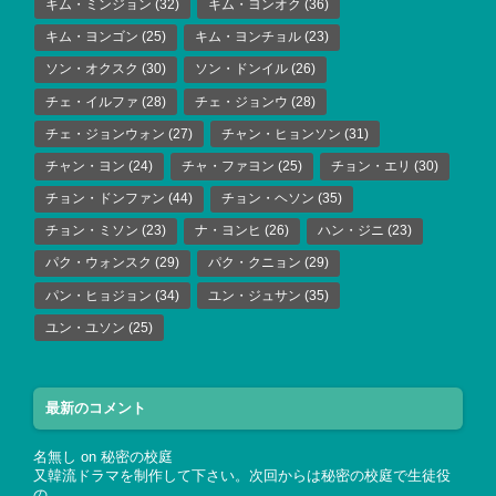
キム・ミンジョン
(32)
キム・ヨンオク
(36)
キム・ヨンゴン
(25)
キム・ヨンチョル
(23)
ソン・オクスク
(30)
ソン・ドンイル
(26)
チェ・イルファ
(28)
チェ・ジョンウ
(28)
チェ・ジョンウォン
(27)
チャン・ヒョンソン
(31)
チャン・ヨン
(24)
チャ・ファヨン
(25)
チョン・エリ
(30)
チョン・ドンファン
(44)
チョン・ヘソン
(35)
チョン・ミソン
(23)
ナ・ヨンヒ
(26)
ハン・ジニ
(23)
パク・ウォンスク
(29)
パク・クニョン
(29)
パン・ヒョジョン
(34)
ユン・ジュサン
(35)
ユン・ユソン
(25)
最新のコメント
名無し
on
秘密の校庭
又韓流ドラマを制作して下さい。次回からは秘密の校庭で生徒役
の…