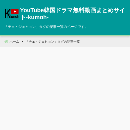
コ
YouTube韓国ドラマ無料動画まとめサイ
ン
テ
ト‐kumoh‐
ン
「
チェ・ジェヒョン
」タグの記事一覧のページです。
ツ
へ
移
ホーム
「
チェ・ジェヒョン
」タグの記事一覧
動