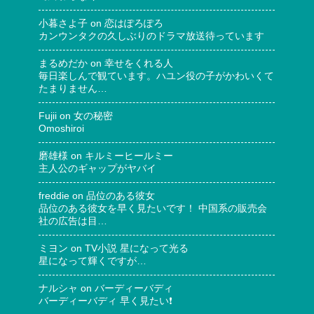
小暮さよ子
on
恋はぽろぽろ
カンウンタクの久しぶりのドラマ放送待っています
まるめだか
on
幸せをくれる人
毎日楽しんで観ています。ハユン役の子がかわいくて
たまりません…
Fujii
on
女の秘密
Omoshiroi
磨雄様
on
キルミーヒールミー
主人公のギャップがヤバイ
freddie
on
品位のある彼女
品位のある彼女を早く見たいです！ 中国系の販売会
社の広告は目…
ミヨン
on
TV小説 星になって光る
星になって輝くですが…
ナルシャ
on
バーディーバディ
バーディーバディ 早く見たい❗