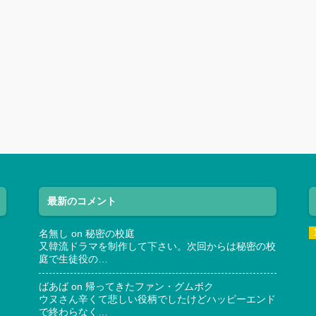
最新のコメント
名無し
on
秘密の校庭
又韓流ドラマを制作して下さい。次回からは秘密の校
庭で生徒役の…
ばあば
on
帰ってきたファン・グムボク
ウヌさん辛くて悲しい役柄でしたけどハッピーエンド
で終わらなく…