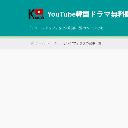
コ
ン
YouTube韓国ドラマ無料
テ
ン
「
チェ・ジェソプ
」タグの記事一覧のページです。
ツ
へ
ホーム
「
チェ・ジェソプ
」タグの記事一覧
移
動