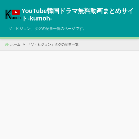
コ
YouTube韓国ドラマ無料動画まとめサイ
ン
テ
ト‐kumoh‐
ン
「
ソ・ヒジョン
」タグの記事一覧のページです。
ツ
へ
移
ホーム
「
ソ・ヒジョン
」タグの記事一覧
動