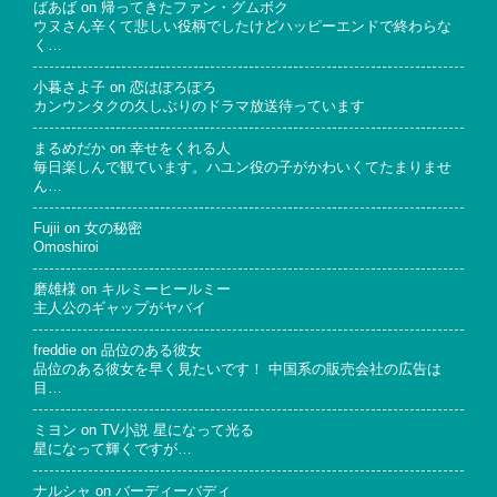
ばあば
on
帰ってきたファン・グムボク
ウヌさん辛くて悲しい役柄でしたけどハッピーエンドで終わらな
く…
小暮さよ子
on
恋はぽろぽろ
カンウンタクの久しぶりのドラマ放送待っています
まるめだか
on
幸せをくれる人
毎日楽しんで観ています。ハユン役の子がかわいくてたまりませ
ん…
Fujii
on
女の秘密
Omoshiroi
磨雄様
on
キルミーヒールミー
主人公のギャップがヤバイ
freddie
on
品位のある彼女
品位のある彼女を早く見たいです！ 中国系の販売会社の広告は
目…
ミヨン
on
TV小説 星になって光る
星になって輝くですが…
ナルシャ
on
バーディーバディ