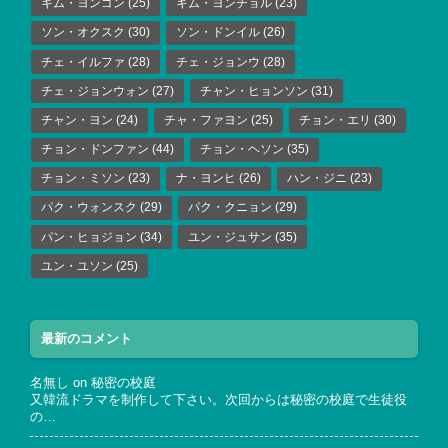
キム・ヨンゴン
(25)
キム・ヨンチョル
(23)
ソン・オクスク
(30)
ソン・ドンイル
(26)
チェ・イルファ
(28)
チェ・ジョンウ
(28)
チェ・ジョンウォン
(27)
チャン・ヒョンソン
(31)
チャン・ヨン
(24)
チャ・ファヨン
(25)
チョン・エリ
(30)
チョン・ドンファン
(44)
チョン・ヘソン
(35)
チョン・ミソン
(23)
ナ・ヨンヒ
(26)
ハン・ジニ
(23)
パク・ウォンスク
(29)
パク・クニョン
(29)
パン・ヒョジョン
(34)
ユン・ジュサン
(35)
ユン・ユソン
(25)
最新のコメント
名無し
on
秘密の校庭
又韓流ドラマを制作して下さい。次回からは秘密の校庭で生徒役
の…